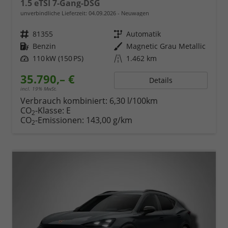
1.5 eTSI 7-Gang-DSG
unverbindliche Lieferzeit:
04.09.2026
Neuwagen
Fahrzeugnr.
81355
Getriebe
Automatik
Kraftstoff
Benzin
Außenfarbe
Magnetic Grau Metallic
Leistung
110 kW (150 PS)
Kilometerstand
1.462 km
35.790,– €
Details
incl. 19% MwSt.
Verbrauch kombiniert:
6,30 l/100km
CO
-Klasse:
E
2
CO
-Emissionen:
143,00 g/km
2