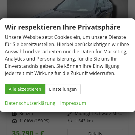
Wir respektieren Ihre Privatsphäre
Unsere Website setzt Cookies ein, um unsere Dienste
für Sie bereitzustellen. Hierbei berücksichtigen wir Ihre
Auswahl und verarbeiten nur die Daten für Marketing,
Analytics und Personalisierung, für die Sie uns Ihr
Einverständnis geben. Sie können Ihre Einwilligung
jederzeit mit Wirkung für die Zukunft widerrufen.
Cupra Formentor
1.5 eTSI 7-Gang-DSG
Alle akzeptieren
Einstellungen
unverbindliche Lieferzeit:
09.10.2026
Neuwagen
Datenschutzerklärung
Impressum
Fahrzeugnr.
81367
Getriebe
Automatik
Kraftstoff
Benzin
Außenfarbe
Midnight Schwarz Metallic
Leistung
110 kW (150 PS)
Kilometerstand
1.643 km
35.790,– €
Details