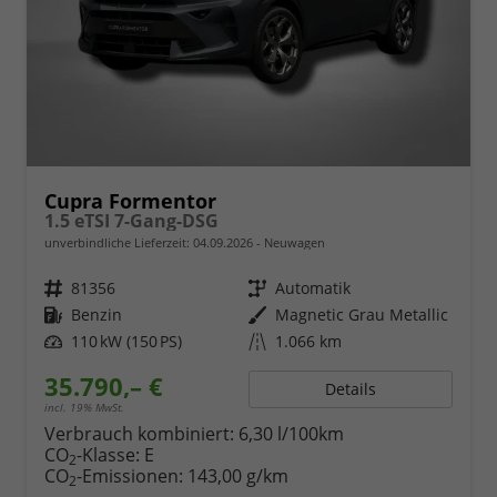
Cupra Formentor
1.5 eTSI 7-Gang-DSG
unverbindliche Lieferzeit:
04.09.2026
Neuwagen
Fahrzeugnr.
81356
Getriebe
Automatik
Kraftstoff
Benzin
Außenfarbe
Magnetic Grau Metallic
Leistung
110 kW (150 PS)
Kilometerstand
1.066 km
35.790,– €
Details
incl. 19% MwSt.
Verbrauch kombiniert:
6,30 l/100km
CO
-Klasse:
E
2
CO
-Emissionen:
143,00 g/km
2