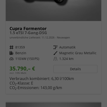
Cupra Formentor
1.5 eTSI 7-Gang-DSG
unverbindliche Lieferzeit:
11.12.2026
Neuwagen
Fahrzeugnr.
81359
Getriebe
Automatik
Kraftstoff
Benzin
Außenfarbe
Magnetic Grau Metallic
Leistung
110 kW (150 PS)
Kilometerstand
1.324 km
35.790,– €
Details
incl. 19% MwSt.
Verbrauch kombiniert:
6,30 l/100km
CO
-Klasse:
E
2
CO
-Emissionen:
143,00 g/km
2