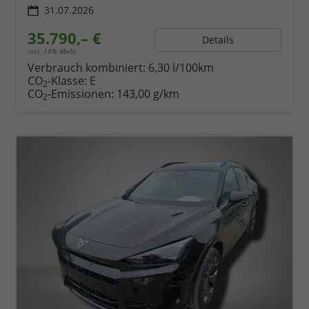
31.07.2026
35.790,– €
Details
incl. 19% MwSt.
Verbrauch kombiniert:
6,30 l/100km
CO
-Klasse:
E
2
CO
-Emissionen:
143,00 g/km
2