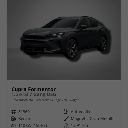
Cupra Formentor
1.5 eTSI 7-Gang-DSG
unverbindliche Lieferzeit:
14 Tage
Neuwagen
Fahrzeugnr.
81360
Getriebe
Automatik
Kraftstoff
Benzin
Außenfarbe
Magnetic Grau Metallic
Leistung
110 kW (150 PS)
Kilometerstand
1.091 km