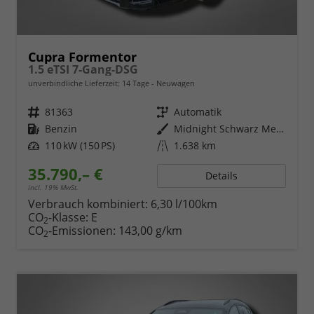
Cupra Formentor
1.5 eTSI 7-Gang-DSG
unverbindliche Lieferzeit:
14 Tage
Neuwagen
Fahrzeugnr.
81363
Getriebe
Automatik
Kraftstoff
Benzin
Außenfarbe
Midnight Schwarz Metallic
Leistung
110 kW (150 PS)
Kilometerstand
1.638 km
35.790,– €
Details
incl. 19% MwSt.
Verbrauch kombiniert:
6,30 l/100km
CO
-Klasse:
E
2
CO
-Emissionen:
143,00 g/km
2