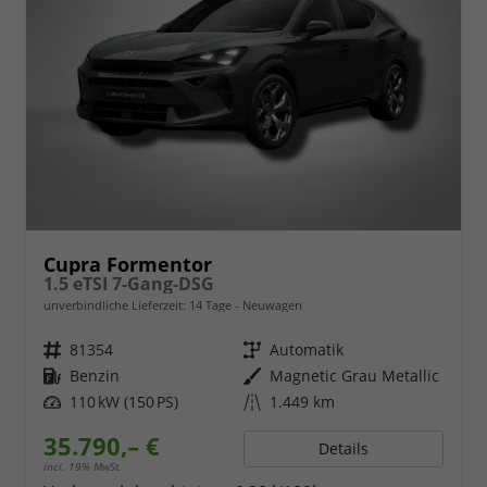
Cupra Formentor
1.5 eTSI 7-Gang-DSG
unverbindliche Lieferzeit:
14 Tage
Neuwagen
Fahrzeugnr.
81354
Getriebe
Automatik
Kraftstoff
Benzin
Außenfarbe
Magnetic Grau Metallic
Leistung
110 kW (150 PS)
Kilometerstand
1.449 km
35.790,– €
Details
incl. 19% MwSt.