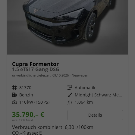
Cupra Formentor
1.5 eTSI 7-Gang-DSG
unverbindliche Lieferzeit:
09.10.2026
Neuwagen
Fahrzeugnr.
81370
Getriebe
Automatik
Kraftstoff
Benzin
Außenfarbe
Midnight Schwarz Metallic
Leistung
110 kW (150 PS)
Kilometerstand
1.064 km
35.790,– €
Details
incl. 19% MwSt.
Verbrauch kombiniert:
6,30 l/100km
CO
-Klasse:
E
2