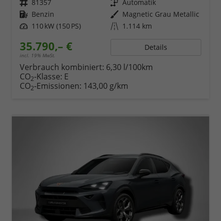
Fahrzeugnr.
81357
Getriebe
Automatik
Kraftstoff
Benzin
Außenfarbe
Magnetic Grau Metallic
Leistung
110 kW (150 PS)
Kilometerstand
1.114 km
35.790,– €
Details
incl. 19% MwSt.
Verbrauch kombiniert:
6,30 l/100km
CO
-Klasse:
E
2
CO
-Emissionen:
143,00 g/km
2