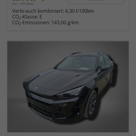
incl. 19% MwSt.
Verbrauch kombiniert:
6,30 l/100km
CO
-Klasse:
E
2
CO
-Emissionen:
143,00 g/km
2