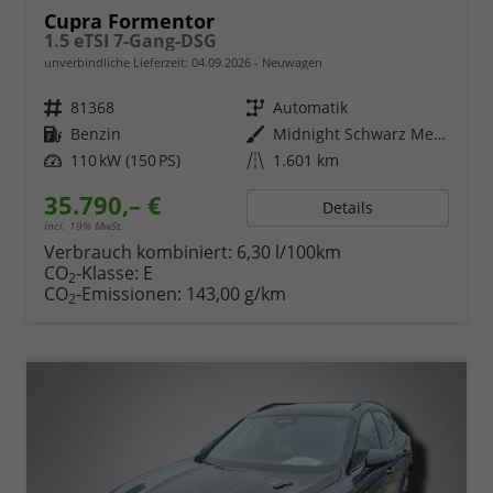
Cupra Formentor
1.5 eTSI 7-Gang-DSG
unverbindliche Lieferzeit:
04.09.2026
Neuwagen
Fahrzeugnr.
81368
Getriebe
Automatik
Kraftstoff
Benzin
Außenfarbe
Midnight Schwarz Metallic
Leistung
110 kW (150 PS)
Kilometerstand
1.601 km
35.790,– €
Details
incl. 19% MwSt.
Verbrauch kombiniert:
6,30 l/100km
CO
-Klasse:
E
2
CO
-Emissionen:
143,00 g/km
2