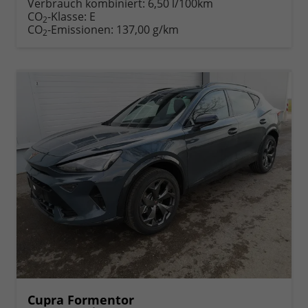
Verbrauch kombiniert:
6,50 l/100km
CO
-Klasse:
E
2
CO
-Emissionen:
137,00 g/km
2
Cupra Formentor