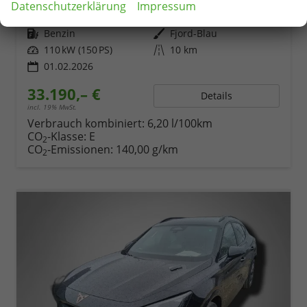
Datenschutzerklärung
Impressum
Fahrzeugnr.
78063
Getriebe
Automatik
Kraftstoff
Benzin
Außenfarbe
Fjord-Blau
Leistung
110 kW (150 PS)
Kilometerstand
10 km
01.02.2026
33.190,– €
Details
incl. 19% MwSt.
Verbrauch kombiniert:
6,20 l/100km
CO
-Klasse:
E
2
CO
-Emissionen:
140,00 g/km
2