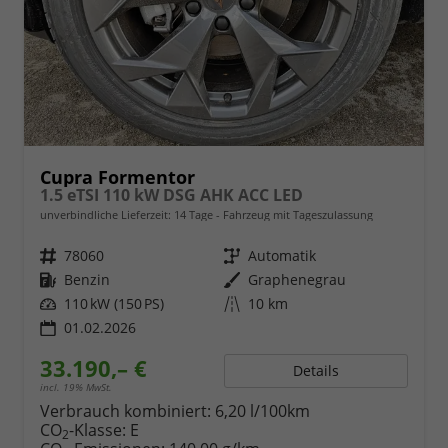
Cupra Formentor
1.5 eTSI 110 kW DSG AHK ACC LED
unverbindliche Lieferzeit:
14 Tage
Fahrzeug mit Tageszulassung
Fahrzeugnr.
78060
Getriebe
Automatik
Kraftstoff
Benzin
Außenfarbe
Graphenegrau
Leistung
110 kW (150 PS)
Kilometerstand
10 km
01.02.2026
33.190,– €
Details
incl. 19% MwSt.
Verbrauch kombiniert:
6,20 l/100km
CO
-Klasse:
E
2