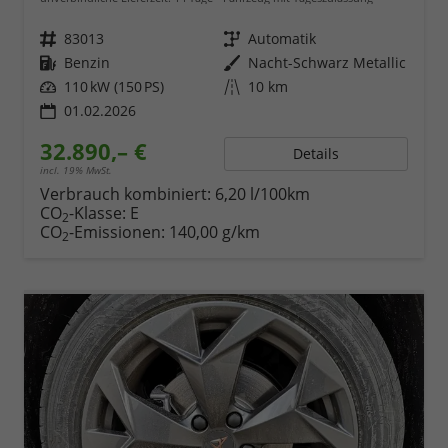
Fahrzeugnr.
83013
Getriebe
Automatik
Kraftstoff
Benzin
Außenfarbe
Nacht-Schwarz Metallic
Leistung
110 kW (150 PS)
Kilometerstand
10 km
01.02.2026
32.890,– €
Details
incl. 19% MwSt.
Verbrauch kombiniert:
6,20 l/100km
CO
-Klasse:
E
2
CO
-Emissionen:
140,00 g/km
2