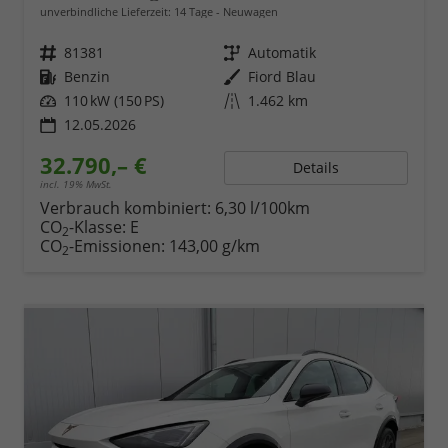
unverbindliche Lieferzeit:
14 Tage
Neuwagen
Fahrzeugnr.
81381
Getriebe
Automatik
Kraftstoff
Benzin
Außenfarbe
Fiord Blau
Leistung
110 kW (150 PS)
Kilometerstand
1.462 km
12.05.2026
32.790,– €
Details
incl. 19% MwSt.
Verbrauch kombiniert:
6,30 l/100km
CO
-Klasse:
E
2
CO
-Emissionen:
143,00 g/km
2