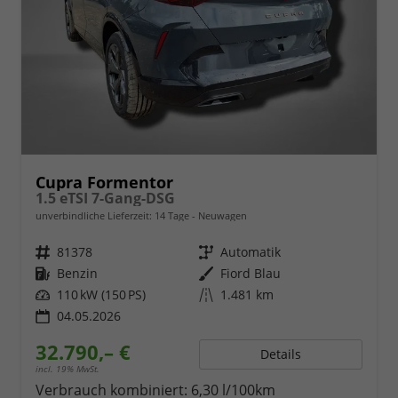
Cupra Formentor
1.5 eTSI 7-Gang-DSG
unverbindliche Lieferzeit:
14 Tage
Neuwagen
Fahrzeugnr.
81378
Getriebe
Automatik
Kraftstoff
Benzin
Außenfarbe
Fiord Blau
Leistung
110 kW (150 PS)
Kilometerstand
1.481 km
04.05.2026
32.790,– €
Details
incl. 19% MwSt.
Verbrauch kombiniert:
6,30 l/100km