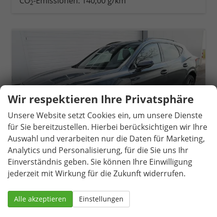
CO
-Emissionen:
140,00 g/km
2
Wir respektieren Ihre Privatsphäre
Unsere Website setzt Cookies ein, um unsere Dienste
für Sie bereitzustellen. Hierbei berücksichtigen wir Ihre
Auswahl und verarbeiten nur die Daten für Marketing,
Analytics und Personalisierung, für die Sie uns Ihr
Einverständnis geben. Sie können Ihre Einwilligung
jederzeit mit Wirkung für die Zukunft widerrufen.
Cupra Formentor
1.5 eTSI 110 kW DSG Edge AHK ACC LED
Alle akzeptieren
Einstellungen
unverbindliche Lieferzeit:
14 Tage
Fahrzeug mit Tageszulassung