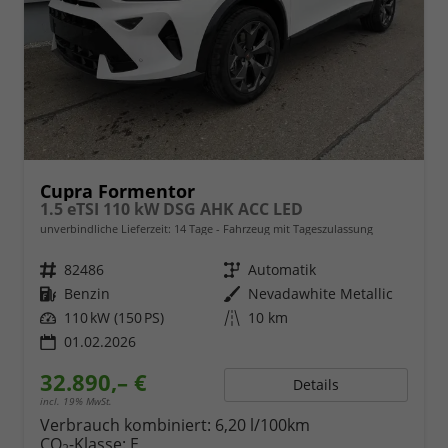
Cupra Formentor
1.5 eTSI 110 kW DSG AHK ACC LED
unverbindliche Lieferzeit:
14 Tage
Fahrzeug mit Tageszulassung
Fahrzeugnr.
82486
Getriebe
Automatik
Kraftstoff
Benzin
Außenfarbe
Nevadawhite Metallic
Leistung
110 kW (150 PS)
Kilometerstand
10 km
01.02.2026
32.890,– €
Details
incl. 19% MwSt.
Verbrauch kombiniert:
6,20 l/100km
CO
-Klasse:
E