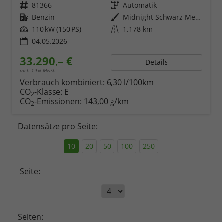
Fahrzeugnr.
81366
Getriebe
Automatik
Kraftstoff
Benzin
Außenfarbe
Midnight Schwarz Metallic
Leistung
110 kW (150 PS)
Kilometerstand
1.178 km
04.05.2026
33.290,– €
Details
incl. 19% MwSt.
Verbrauch kombiniert:
6,30 l/100km
CO
-Klasse:
E
2
CO
-Emissionen:
143,00 g/km
2
Datensätze pro Seite:
10
20
50
100
250
Seite:
Seiten: