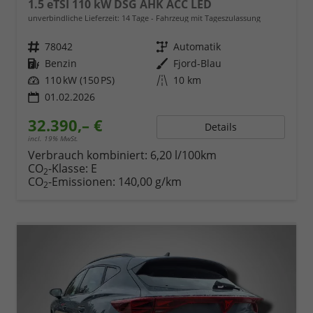
1.5 eTSI 110 kW DSG AHK ACC LED
unverbindliche Lieferzeit:
14 Tage
Fahrzeug mit Tageszulassung
Fahrzeugnr.
78042
Getriebe
Automatik
Kraftstoff
Benzin
Außenfarbe
Fjord-Blau
Leistung
110 kW (150 PS)
Kilometerstand
10 km
01.02.2026
32.390,– €
Details
incl. 19% MwSt.
Verbrauch kombiniert:
6,20 l/100km
CO
-Klasse:
E
2
CO
-Emissionen:
140,00 g/km
2