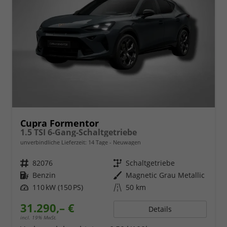
Cupra Formentor
1.5 TSI 6-Gang-Schaltgetriebe
unverbindliche Lieferzeit:
14 Tage
Neuwagen
Fahrzeugnr.
82076
Getriebe
Schaltgetriebe
Kraftstoff
Benzin
Außenfarbe
Magnetic Grau Metallic
Leistung
110 kW (150 PS)
Kilometerstand
50 km
31.290,– €
Details
incl. 19% MwSt.