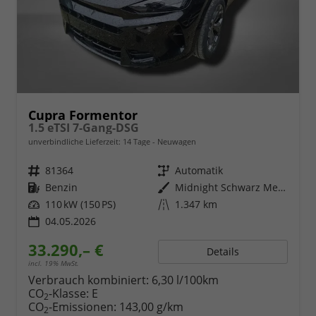
Cupra Formentor
1.5 eTSI 7-Gang-DSG
unverbindliche Lieferzeit:
14 Tage
Neuwagen
Fahrzeugnr.
81364
Getriebe
Automatik
Kraftstoff
Benzin
Außenfarbe
Midnight Schwarz Metallic
Leistung
110 kW (150 PS)
Kilometerstand
1.347 km
04.05.2026
33.290,– €
Details
incl. 19% MwSt.
Verbrauch kombiniert:
6,30 l/100km
CO
-Klasse:
E
2
CO
-Emissionen:
143,00 g/km
2