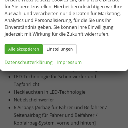
für Sie bereitzustellen. Hierbei berücksichtigen wir Ihre
Infotainmentsystem mit 8,25" Display [USB-C-
Auswahl und verarbeiten nur die Daten für Marketing,
Schnittstelle / Bluetooth-Schnittstelle mit
Analytics und Personalisierung, für die Sie uns Ihr
integrierter Freisprechanlage und Audio-
Einverständnis geben. Sie können Ihre Einwilligung
Streaming / Vorbereitet für die Aktivierung von
jederzeit mit Wirkung für die Zukunft widerrufen.
SEAT CONNECT mit kostenloser Vertragslaufzeit
von 10 Jahren]
Alle akzeptieren
Einstellungen
Volldigitales Kombiinstrument mit 8" TFT Display
Blinkleuchten in den Außenspiegeln
Datenschutzerklärung
Impressum
Drittes Bremslicht, in Heckspoiler integriert
LED-Technologie für Scheinwerfer und
Tagfahrlicht
Heckleuchten in LED-Technologie
Nebelscheinwerfer
6 Airbags [Airbag für Fahrer und Beifahrer /
Seitenairbag für Fahrer und Beifahrer /
Kopfairbag-System, vorne und hinten]