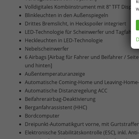
k
Volldigitales Kombiinstrument mit 8" TFT Display
w
Blinkleuchten in den Außenspiegeln
Drittes Bremslicht, in Heckspoiler integriert
LED-Technologie für Scheinwerfer und Tagfahrlic
D
Heckleuchten in LED-Technologie
Nebelscheinwerfer
6 Airbags [Airbag für Fahrer und Beifahrer / Sei
und hinten]
Außentemperaturanzeige
Automatische Coming-Home und Leaving-Home-
Automatische Distanzregelung ACC
Beifahrerairbag-Deaktivierung
Berganfahrassistent (HHC)
Bordcomputer
Dreipunkt-Automatikgurt vorne, mit Gurtstraffe
Elektronische Stabilitätskontrolle (ESC), inkl. An