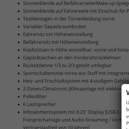
Sonnenblende auf Beifahrerseite/Make-up-Spieg
Sonnenblende auf Fahrerseite mit Einschub für 
Textileinlagen in der Türverkleidung vorne
Variabler Gepäckraumboden
Fahrersitz mit Höheneinstellung
Beifahrersitz mit Höheneinstellung
Kopfstützen in Höhe einstellbar, vorne und hint
Gepäcktaschen an den Vordersitzrücklehnen
Rücksitzlehne 1/3 zu 2/3 geteilt umlegbar
Sportschaltensitze vorne aus Stoff mit integriert
Heiz- und Frischluftsystem mit 4-stufigem Gebl
2-Zonen-Climatronic (Klimaanlage mit elektroni
Pollenfilter
U
6 Lautsprecher
b
Infotainmentsystem mit 8,25" Display [USB-C-Schni
v
Freisprechanlage und Audio-Streaming / Vorbere
P
Vertragslaufzeit von 10 Jahren]