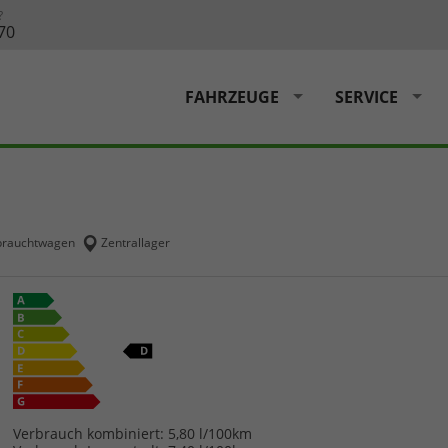
?
70
FAHRZEUGE
SERVICE
rauchtwagen
Zentrallager
Verbrauch kombiniert:
5,80 l/100km