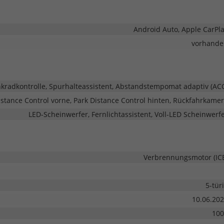
Android Auto, Apple CarPl
vorhande
adkontrolle, Spurhalteassistent, Abstandstempomat adaptiv (AC
stance Control vorne, Park Distance Control hinten, Rückfahrkame
LED-Scheinwerfer, Fernlichtassistent, Voll-LED Scheinwerf
Verbrennungsmotor (IC
5-tür
10.06.20
100