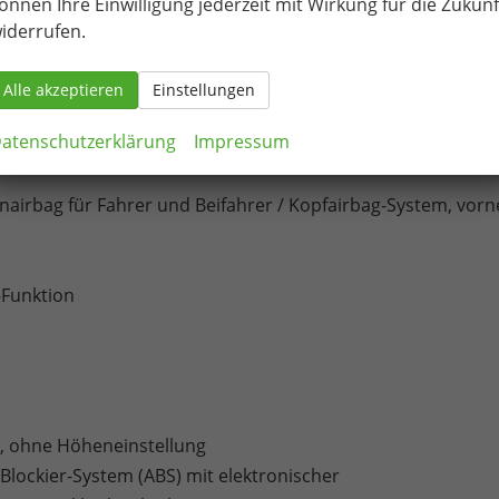
önnen Ihre Einwilligung jederzeit mit Wirkung für die Zukunf
iderrufen.
Alle akzeptieren
Einstellungen
ht
atenschutzerklärung
Impressum
tenairbag für Fahrer und Beifahrer / Kopfairbag-System, vorn
Funktion
r, ohne Höheneinstellung
ti-Blockier-System (ABS) mit elektronischer