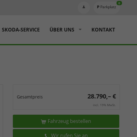
0
Parkplatz
SKODA-SERVICE
ÜBER UNS
KONTAKT
28.790,– €
Gesamtpreis
incl. 19% MwSt.
Fahrzeug bestellen
Wir rufen Sie an