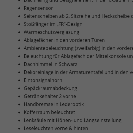
Dachreling und Designelement in der C-Säule in
Regensensor
Seitenscheiben ab 2. Sitzreihe und Heckscheibe 
Stoßfänger im „FR“-Design
Wärmeschutzverglasung
Ablagefächer in den vorderen Türen
Ambientebeleuchtung (zweifarbig) in den vorder
Beleuchtung für Ablagefach der Mittelkonsole 
Dachhimmel in Schwarz
Dekoreinlage in der Armaturentafel und in den v
Eintonsignalhorn
Gepäckraumabdeckung
Getränkehalter 2 vorne
Handbremse in Lederoptik
Kofferraum beleuchtet
Lenksäule mit Höhen- und Längseinstellung
Leseleuchten vorne & hinten