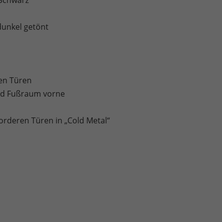
 Schwarz
dunkel getönt
en Türen
und Fußraum vorne
orderen Türen in „Cold Metal“