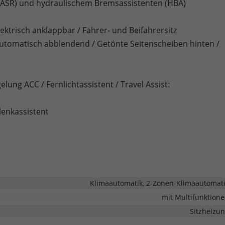
 (ASR) und hydraulischem Bremsassistenten (HBA)
ktrisch anklappbar / Fahrer- und Beifahrersitz
automatisch abblendend / Getönte Seitenscheiben hinten /
lung ACC / Fernlichtassistent / Travel Assist:
lenkassistent
Klimaautomatik, 2-Zonen-Klimaautomat
mit Multifunktion
Sitzheizu