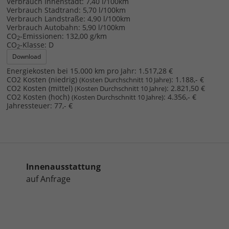
Verbrauch Innenstadt:
7,40 l/100km
Verbrauch Stadtrand:
5,70 l/100km
Verbrauch Landstraße:
4,90 l/100km
Verbrauch Autobahn:
5,90 l/100km
CO
-Emissionen:
132,00 g/km
2
CO
-Klasse:
D
2
Download
Energiekosten bei 15.000 km pro Jahr:
1.517,28 €
CO2 Kosten (niedrig)
:
1.188,- €
(Kosten Durchschnitt 10 Jahre)
CO2 Kosten (mittel)
:
2.821,50 €
(Kosten Durchschnitt 10 Jahre)
CO2 Kosten (hoch)
:
4.356,- €
(Kosten Durchschnitt 10 Jahre)
Jahressteuer:
77,- €
Innenausstattung
auf Anfrage