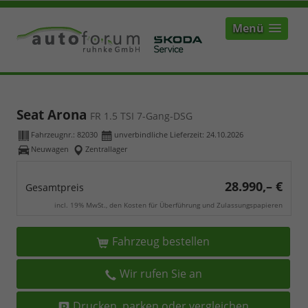
Menü
Seat Arona
FR 1.5 TSI 7-Gang-DSG
Fahrzeugnr.:
82030
unverbindliche Lieferzeit:
24.10.2026
Neuwagen
Zentrallager
28.990,– €
Gesamtpreis
incl. 19% MwSt., den Kosten für Überführung und Zulassungspapieren
Fahrzeug bestellen
Wir rufen Sie an
Drucken, parken oder vergleichen