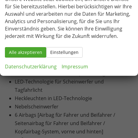
für Sie bereitzustellen. Hierbei berücksichtigen wir Ihre
Infotainmentsystem mit 8,25" Display [USB-C-
Auswahl und verarbeiten nur die Daten für Marketing,
Schnittstelle / Bluetooth-Schnittstelle mit
Analytics und Personalisierung, für die Sie uns Ihr
integrierter Freisprechanlage und Audio-
Einverständnis geben. Sie können Ihre Einwilligung
Streaming / Vorbereitet für die Aktivierung von
jederzeit mit Wirkung für die Zukunft widerrufen.
SEAT CONNECT mit kostenloser Vertragslaufzeit
von 10 Jahren]
Alle akzeptieren
Einstellungen
Volldigitales Kombiinstrument mit 8" TFT Display
Blinkleuchten in den Außenspiegeln
Datenschutzerklärung
Impressum
Drittes Bremslicht, in Heckspoiler integriert
LED-Technologie für Scheinwerfer und
Tagfahrlicht
Heckleuchten in LED-Technologie
Nebelscheinwerfer
6 Airbags [Airbag für Fahrer und Beifahrer /
Seitenairbag für Fahrer und Beifahrer /
Kopfairbag-System, vorne und hinten]