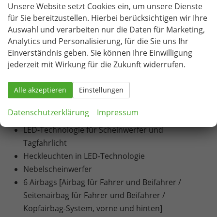
Unsere Website setzt Cookies ein, um unsere Dienste
Infotainmentsystem mit 8,25" Display [USB-C-
für Sie bereitzustellen. Hierbei berücksichtigen wir Ihre
Schnittstelle / Bluetooth-Schnittstelle mit
Auswahl und verarbeiten nur die Daten für Marketing,
integrierter Freisprechanlage und Audio-
Analytics und Personalisierung, für die Sie uns Ihr
Streaming / Vorbereitet für die Aktivierung von
Einverständnis geben. Sie können Ihre Einwilligung
jederzeit mit Wirkung für die Zukunft widerrufen.
SEAT CONNECT mit kostenloser Vertragslaufzeit
von 10 Jahren]
Alle akzeptieren
Volldigitales Kombiinstrument mit 8" TFT Display
Einstellungen
Blinkleuchten in den Außenspiegeln
Datenschutzerklärung
Impressum
Drittes Bremslicht, in Heckspoiler integriert
LED-Technologie für Scheinwerfer und
Tagfahrlicht
Heckleuchten in LED-Technologie
Nebelscheinwerfer
6 Airbags [Airbag für Fahrer und Beifahrer /
Seitenairbag für Fahrer und Beifahrer /
Kopfairbag-System, vorne und hinten]