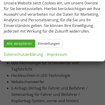
Unsere Website setzt Cookies ein, um unsere Dienste
Infotainmentsystem mit 8,25" Display [USB-C-
für Sie bereitzustellen. Hierbei berücksichtigen wir Ihre
Schnittstelle / Bluetooth-Schnittstelle mit
Auswahl und verarbeiten nur die Daten für Marketing,
integrierter Freisprechanlage und Audio-
Analytics und Personalisierung, für die Sie uns Ihr
Streaming / Vorbereitet für die Aktivierung von
Einverständnis geben. Sie können Ihre Einwilligung
jederzeit mit Wirkung für die Zukunft widerrufen.
SEAT CONNECT mit kostenloser Vertragslaufzeit
von 10 Jahren]
Alle akzeptieren
Volldigitales Kombiinstrument mit 8" TFT Display
Einstellungen
Blinkleuchten in den Außenspiegeln
Datenschutzerklärung
Impressum
Drittes Bremslicht, in Heckspoiler integriert
LED-Technologie für Scheinwerfer und
Tagfahrlicht
Heckleuchten in LED-Technologie
Nebelscheinwerfer
6 Airbags [Airbag für Fahrer und Beifahrer /
Seitenairbag für Fahrer und Beifahrer /
Kopfairbag-System, vorne und hinten]