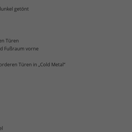
dunkel getönt
en Türen
und Fußraum vorne
orderen Türen in „Cold Metal“
el