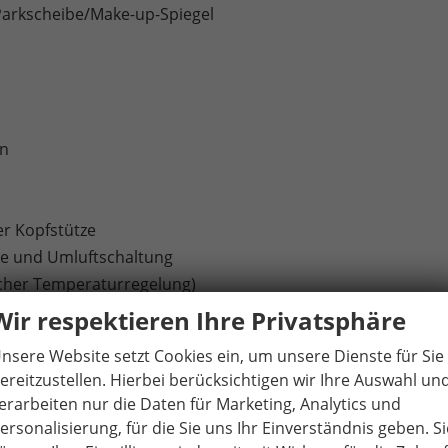
Parkscheibe/Make-up-Spiegel
en
er Kopfstütze
äse und Umluftschaltung
scher Temperaturregelung)
Wir respektieren Ihre Privatsphäre
nsere Website setzt Cookies ein, um unsere Dienste für Sie
ttstelle / Bluetooth-Schnittstelle mit integrierter
ereitzustellen. Hierbei berücksichtigen wir Ihre Auswahl un
itet für die Aktivierung von SEAT CONNECT mit kostenloser
erarbeiten nur die Daten für Marketing, Analytics und
ersonalisierung, für die Sie uns Ihr Einverständnis geben. Si