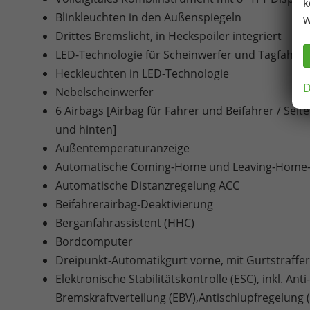
k
Blinkleuchten in den Außenspiegeln
w
Drittes Bremslicht, in Heckspoiler integriert
LED-Technologie für Scheinwerfer und Tagfahrlic
Heckleuchten in LED-Technologie
D
Nebelscheinwerfer
6 Airbags [Airbag für Fahrer und Beifahrer / Sei
und hinten]
Außentemperaturanzeige
Automatische Coming-Home und Leaving-Home-
Automatische Distanzregelung ACC
Beifahrerairbag-Deaktivierung
Berganfahrassistent (HHC)
Bordcomputer
Dreipunkt-Automatikgurt vorne, mit Gurtstraffe
Elektronische Stabilitätskontrolle (ESC), inkl. An
Bremskraftverteilung (EBV),Antischlupfregelung