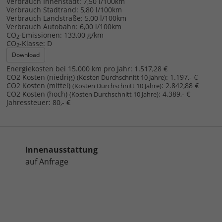
Verbrauch Innenstadt:
7,50 l/100km
Verbrauch Stadtrand:
5,80 l/100km
Verbrauch Landstraße:
5,00 l/100km
Verbrauch Autobahn:
6,00 l/100km
CO
-Emissionen:
133,00 g/km
2
CO
-Klasse:
D
2
Download
Energiekosten bei 15.000 km pro Jahr:
1.517,28 €
CO2 Kosten (niedrig)
:
1.197,- €
(Kosten Durchschnitt 10 Jahre)
CO2 Kosten (mittel)
:
2.842,88 €
(Kosten Durchschnitt 10 Jahre)
CO2 Kosten (hoch)
:
4.389,- €
(Kosten Durchschnitt 10 Jahre)
Jahressteuer:
80,- €
Innenausstattung
auf Anfrage