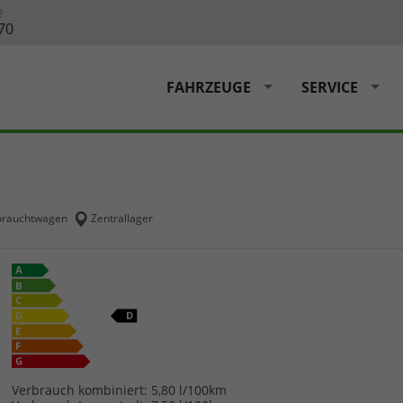
?
70
FAHRZEUGE
SERVICE
rauchtwagen
Zentrallager
Verbrauch kombiniert:
5,80 l/100km