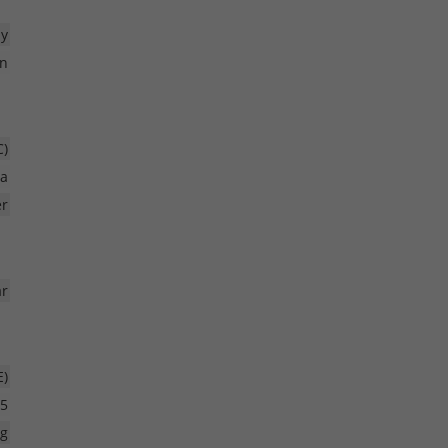
ay
n
C)
ra
er
r
E)
5
ig