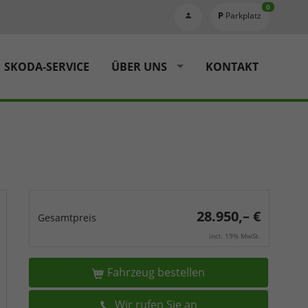
0
Parkplatz
SKODA-SERVICE
ÜBER UNS
KONTAKT
28.950,– €
Gesamtpreis
incl. 19% MwSt.
Fahrzeug bestellen
Wir rufen Sie an