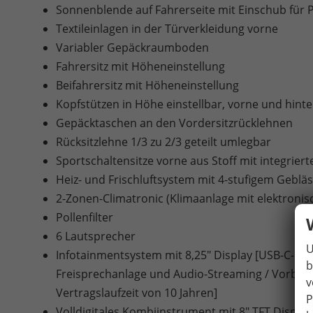
Sonnenblende auf Fahrerseite mit Einschub für 
Textileinlagen in der Türverkleidung vorne
Variabler Gepäckraumboden
Fahrersitz mit Höheneinstellung
Beifahrersitz mit Höheneinstellung
Kopfstützen in Höhe einstellbar, vorne und hint
Gepäcktaschen an den Vordersitzrücklehnen
Rücksitzlehne 1/3 zu 2/3 geteilt umlegbar
Sportschaltensitze vorne aus Stoff mit integriert
Heiz- und Frischluftsystem mit 4-stufigem Gebl
2-Zonen-Climatronic (Klimaanlage mit elektroni
Pollenfilter
6 Lautsprecher
U
Infotainmentsystem mit 8,25" Display [USB-C-Schni
b
Freisprechanlage und Audio-Streaming / Vorbere
v
Vertragslaufzeit von 10 Jahren]
P
Volldigitales Kombiinstrument mit 8" TFT Display