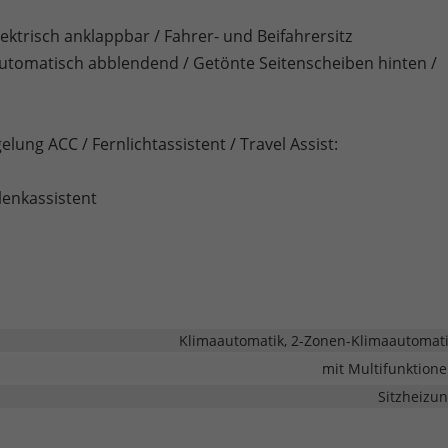
ktrisch anklappbar / Fahrer- und Beifahrersitz
automatisch abblendend / Getönte Seitenscheiben hinten /
lung ACC / Fernlichtassistent / Travel Assist:
lenkassistent
Klimaautomatik, 2-Zonen-Klimaautomat
mit Multifunktion
Sitzheizu