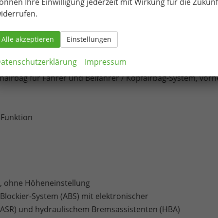
önnen Ihre Einwilligung jederzeit mit Wirkung für die Zukunf
iderrufen.
ht
Alle akzeptieren
Einstellungen
atenschutzerklärung
Impressum
tenairbag für Fahrer und Beifahrer / Kopfairbag-System, vorn
Funktion
r, ohne Höheneinstellung
ti-Blockier-System (ABS) mit elektronischer
 (ASR) und hydraulischem Bremsassistenten (HBA)