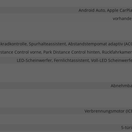
Android Auto, Apple CarPl
vorhande
adkontrolle, Spurhalteassistent, Abstandstempomat adaptiv (AC
stance Control vorne, Park Distance Control hinten, Rückfahrkame
LED-Scheinwerfer, Fernlichtassistent, Voll-LED Scheinwerf
Abnehmba
Verbrennungsmotor (IC
5-tür