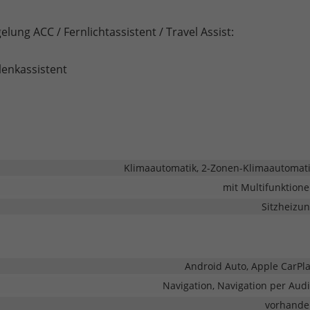
lung ACC / Fernlichtassistent / Travel Assist:
lenkassistent
Klimaautomatik, 2-Zonen-Klimaautomat
mit Multifunktion
Sitzheizu
Android Auto, Apple CarPl
Navigation, Navigation per Aud
vorhande