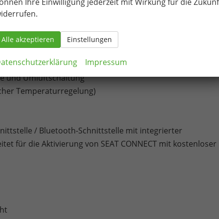
önnen Ihre Einwilligung jederzeit mit Wirkung für die Zukunf
iderrufen.
en
Alle akzeptieren
Einstellungen
atenschutzerklärung
Impressum
er Kopfstütze
äse und Umluftschaltung
scher Temperaturregelung)
ttstelle / Bluetooth-Schnittstelle mit integrierter
itet für die Aktivierung von SEAT CONNECT mit kostenloser
ht