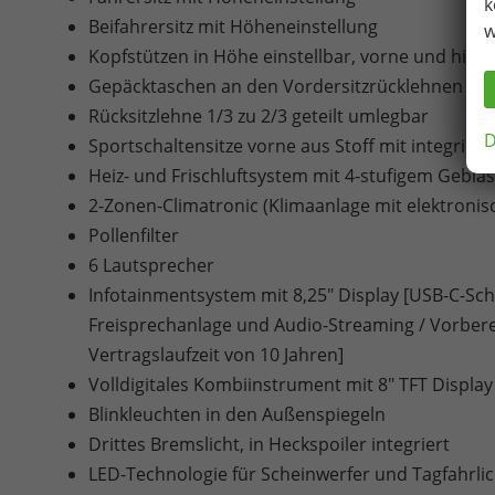
k
Beifahrersitz mit Höheneinstellung
w
Kopfstützen in Höhe einstellbar, vorne und hint
Gepäcktaschen an den Vordersitzrücklehnen
Rücksitzlehne 1/3 zu 2/3 geteilt umlegbar
D
Sportschaltensitze vorne aus Stoff mit integriert
Heiz- und Frischluftsystem mit 4-stufigem Gebl
2-Zonen-Climatronic (Klimaanlage mit elektroni
Pollenfilter
6 Lautsprecher
Infotainmentsystem mit 8,25" Display [USB-C-Schni
Freisprechanlage und Audio-Streaming / Vorbere
Vertragslaufzeit von 10 Jahren]
Volldigitales Kombiinstrument mit 8" TFT Display
Blinkleuchten in den Außenspiegeln
Drittes Bremslicht, in Heckspoiler integriert
LED-Technologie für Scheinwerfer und Tagfahrlic