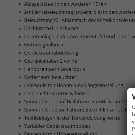
Ablagefächer in den vorderen Türen
Ambientebeleuchtung (zweifarbig) in den vorder
Beleuchtung für Ablagefach der Mittelkonsole 
Dachhimmel in Schwarz
Dekoreinlage in der Armaturentafel und in den v
Eintonsignalhorn
Gepäckraumabdeckung
Getränkehalter 2 vorne
Handbremse in Lederoptik
Kofferraum beleuchtet
Lenksäule mit Höhen- und Längseinstellung
Leseleuchten vorne & hinten
Sonnenblende auf Beifahrerseite/Make-up-Spieg
U
Sonnenblende auf Fahrerseite mit Einschub für 
b
Textileinlagen in der Türverkleidung vorne
v
Variabler Gepäckraumboden
P
Fahrersitz mit Höheneinstellung