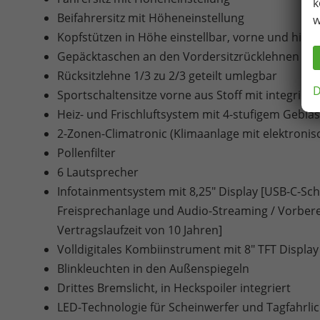
k
Beifahrersitz mit Höheneinstellung
w
Kopfstützen in Höhe einstellbar, vorne und hint
Gepäcktaschen an den Vordersitzrücklehnen
Rücksitzlehne 1/3 zu 2/3 geteilt umlegbar
D
Sportschaltensitze vorne aus Stoff mit integriert
Heiz- und Frischluftsystem mit 4-stufigem Gebl
2-Zonen-Climatronic (Klimaanlage mit elektroni
Pollenfilter
6 Lautsprecher
Infotainmentsystem mit 8,25" Display [USB-C-Schni
Freisprechanlage und Audio-Streaming / Vorbere
Vertragslaufzeit von 10 Jahren]
Volldigitales Kombiinstrument mit 8" TFT Display
Blinkleuchten in den Außenspiegeln
Drittes Bremslicht, in Heckspoiler integriert
LED-Technologie für Scheinwerfer und Tagfahrlic