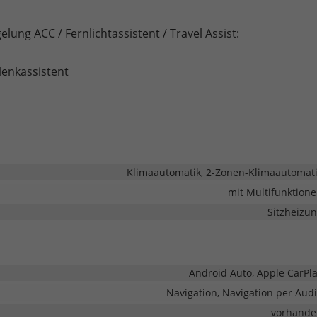
lung ACC / Fernlichtassistent / Travel Assist:
lenkassistent
Klimaautomatik, 2-Zonen-Klimaautomat
mit Multifunktion
Sitzheizu
Android Auto, Apple CarPl
Navigation, Navigation per Aud
vorhande