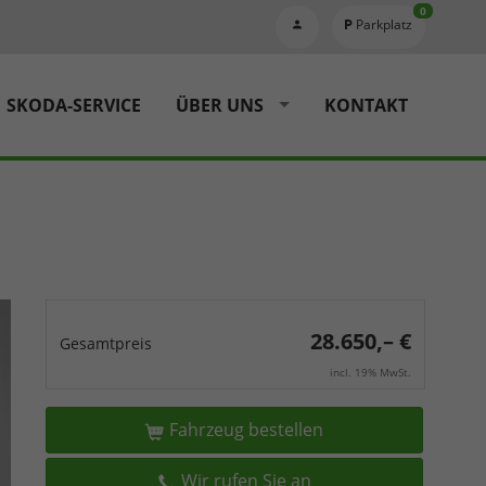
0
Parkplatz
SKODA-SERVICE
ÜBER UNS
KONTAKT
28.650,– €
Gesamtpreis
incl. 19% MwSt.
Fahrzeug bestellen
Wir rufen Sie an