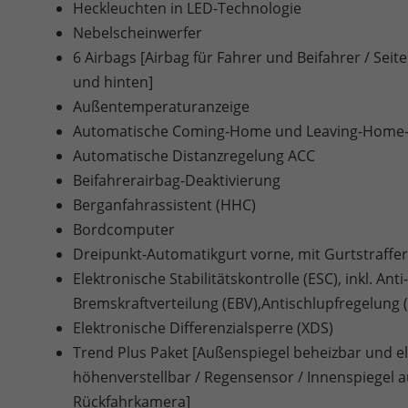
Heckleuchten in LED-Technologie
Nebelscheinwerfer
6 Airbags [Airbag für Fahrer und Beifahrer / Sei
und hinten]
Außentemperaturanzeige
Automatische Coming-Home und Leaving-Home-
Automatische Distanzregelung ACC
Beifahrerairbag-Deaktivierung
Berganfahrassistent (HHC)
Bordcomputer
Dreipunkt-Automatikgurt vorne, mit Gurtstraffe
Elektronische Stabilitätskontrolle (ESC), inkl. An
Bremskraftverteilung (EBV),Antischlupfregelung
Elektronische Differenzialsperre (XDS)
Trend Plus Paket [Außenspiegel beheizbar und ele
höhenverstellbar / Regensensor / Innenspiegel 
Rückfahrkamera]