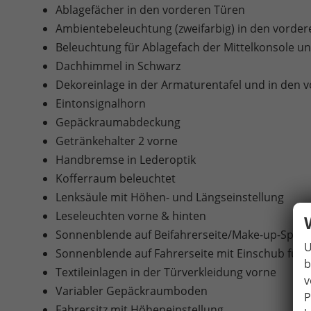
Ablagefächer in den vorderen Türen
Ambientebeleuchtung (zweifarbig) in den vorder
Beleuchtung für Ablagefach der Mittelkonsole 
Dachhimmel in Schwarz
Dekoreinlage in der Armaturentafel und in den v
Eintonsignalhorn
Gepäckraumabdeckung
Getränkehalter 2 vorne
Handbremse in Lederoptik
Kofferraum beleuchtet
Lenksäule mit Höhen- und Längseinstellung
Leseleuchten vorne & hinten
Sonnenblende auf Beifahrerseite/Make-up-Spieg
U
Sonnenblende auf Fahrerseite mit Einschub für 
b
Textileinlagen in der Türverkleidung vorne
v
Variabler Gepäckraumboden
P
Fahrersitz mit Höheneinstellung