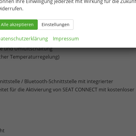
önnen Ihre Einwilligung jederzeit mit Wirkung für die Zukunf
iderrufen.
en
Alle akzeptieren
Einstellungen
atenschutzerklärung
Impressum
er Kopfstütze
äse und Umluftschaltung
scher Temperaturregelung)
ttstelle / Bluetooth-Schnittstelle mit integrierter
itet für die Aktivierung von SEAT CONNECT mit kostenloser
ht