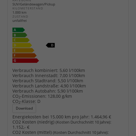
KATEGORIE
SUV/Geländewagen/Pickup
KILOMETERSTAND
1.000 km
ZUSTAND
unfallfrei
Verbrauch kombiniert:
5,60 l/100km
Verbrauch Innenstadt:
7,00 l/100km
Verbrauch Stadtrand:
5,50 l/100km
Verbrauch Landstraße:
4,90 l/100km
Verbrauch Autobahn:
5,90 l/100km
CO
-Emissionen:
128,00 g/km
2
CO
-Klasse:
D
2
Download
Energiekosten bei 15.000 km pro Jahr:
1.464,96 €
CO2 Kosten (niedrig)
:
(Kosten Durchschnitt 10 Jahre)
1.152,- €
CO2 Kosten (mittel)
:
(Kosten Durchschnitt 10 Jahre)