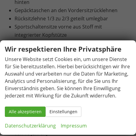
hinten
Gepäcktaschen an den Vordersitzrücklehnen
Rücksitzlehne 1/3 zu 2/3 geteilt umlegbar
Sportschaltensitze vorne aus Stoff mit
integrierter Kopfstütze
Heiz- und Frischluftsystem mit 4-stufigem
Wir respektieren Ihre Privatsphäre
Gebläse und Umluftschaltung
Unsere Website setzt Cookies ein, um unsere Dienste
2-Zonen-Climatronic (Klimaanlage mit
für Sie bereitzustellen. Hierbei berücksichtigen wir Ihre
elektronischer Temperaturregelung)
Auswahl und verarbeiten nur die Daten für Marketing,
Pollenfilter
Analytics und Personalisierung, für die Sie uns Ihr
6 Lautsprecher
Einverständnis geben. Sie können Ihre Einwilligung
Infotainmentsystem mit 8,25" Display [USB-C-
jederzeit mit Wirkung für die Zukunft widerrufen.
Schnittstelle / Bluetooth-Schnittstelle mit
integrierter Freisprechanlage und Audio-
Alle akzeptieren
Einstellungen
Streaming / Vorbereitet für die Aktivierung von
SEAT CONNECT mit kostenloser Vertragslaufzeit
Datenschutzerklärung
Impressum
von 10 Jahren]