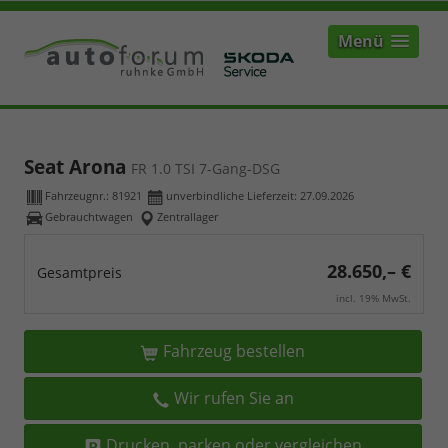
Menü
Seat Arona
FR 1.0 TSI 7-Gang-DSG
Fahrzeugnr.:
81921
unverbindliche Lieferzeit:
27.09.2026
Gebrauchtwagen
Zentrallager
28.650,– €
Gesamtpreis
incl. 19% MwSt.
Fahrzeug bestellen
Wir rufen Sie an
Drucken, parken oder vergleichen