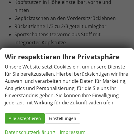
Kopfstützen in Höhe einstellbar, vorne und
hinten
Gepäcktaschen an den Vordersitzrücklehnen
Rücksitzlehne 1/3 zu 2/3 geteilt umlegbar
Sportschaltensitze vorne aus Stoff mit
integrierter Kopfstütze
Heiz- und Frischluftsystem mit 4-stufigem
Wir respektieren Ihre Privatsphäre
Gebläse und Umluftschaltung
Unsere Website setzt Cookies ein, um unsere Dienste
2-Zonen-Climatronic (Klimaanlage mit
für Sie bereitzustellen. Hierbei berücksichtigen wir Ihre
elektronischer Temperaturregelung)
Auswahl und verarbeiten nur die Daten für Marketing,
Pollenfilter
Analytics und Personalisierung, für die Sie uns Ihr
6 Lautsprecher
Einverständnis geben. Sie können Ihre Einwilligung
Infotainmentsystem mit 8,25" Display [USB-C-
jederzeit mit Wirkung für die Zukunft widerrufen.
Schnittstelle / Bluetooth-Schnittstelle mit
integrierter Freisprechanlage und Audio-
Alle akzeptieren
Einstellungen
Streaming / Vorbereitet für die Aktivierung von
SEAT CONNECT mit kostenloser Vertragslaufzeit
Datenschutzerklärung
Impressum