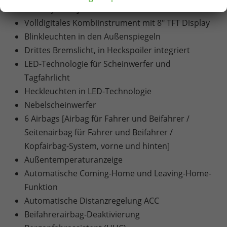
von 10 Jahren]
Volldigitales Kombiinstrument mit 8" TFT Display
Blinkleuchten in den Außenspiegeln
Drittes Bremslicht, in Heckspoiler integriert
LED-Technologie für Scheinwerfer und
Tagfahrlicht
Heckleuchten in LED-Technologie
Nebelscheinwerfer
6 Airbags [Airbag für Fahrer und Beifahrer /
Seitenairbag für Fahrer und Beifahrer /
Kopfairbag-System, vorne und hinten]
Außentemperaturanzeige
Automatische Coming-Home und Leaving-Home-
Funktion
Automatische Distanzregelung ACC
Beifahrerairbag-Deaktivierung