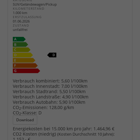
KATEGORIE
SUV/Geländewagen/Pickup
KILOMETERSTAND
1.000 km
ERSTZULASSUNG
01.06.2026
ZUSTAND
unfallfrei
Verbrauch kombiniert:
5,60 l/100km
Verbrauch Innenstadt:
7,00 l/100km
Verbrauch Stadtrand:
5,50 l/100km
Verbrauch Landstraße:
4,90 l/100km
Verbrauch Autobahn:
5,90 l/100km
CO
-Emissionen:
128,00 g/km
2
CO
-Klasse:
D
2
Download
Energiekosten bei 15.000 km pro Jahr:
1.464,96 €
CO2 Kosten (niedrig)
:
(Kosten Durchschnitt 10 Jahre)
1.152,- €