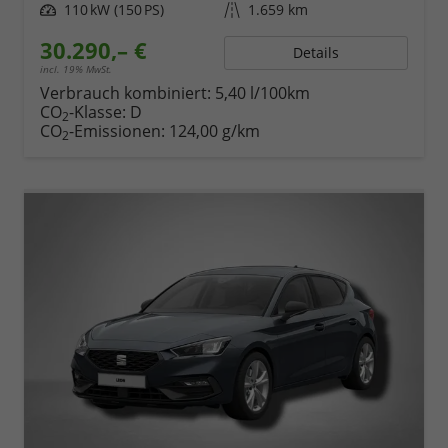
Leistung
110 kW (150 PS)
Kilometerstand
1.659 km
30.290,– €
Details
incl. 19% MwSt.
Verbrauch kombiniert:
5,40 l/100km
CO
-Klasse:
D
2
CO
-Emissionen:
124,00 g/km
2