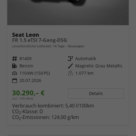
Seat Leon
FR 1.5 eTSI 7-Gang-DSG
unverbindliche Lieferzeit:
14 Tage
Neuwagen
Fahrzeugnr.
81409
Getriebe
Automatik
Kraftstoff
Benzin
Außenfarbe
Magnetic Grau Metallic
Leistung
110 kW (150 PS)
Kilometerstand
1.077 km
20.07.2026
30.290,– €
Details
incl. 19% MwSt.
Verbrauch kombiniert:
5,40 l/100km
CO
-Klasse:
D
2
CO
-Emissionen:
124,00 g/km
2