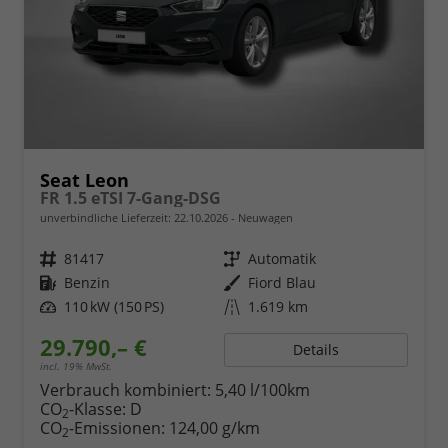
Seat Leon
FR 1.5 eTSI 7-Gang-DSG
unverbindliche Lieferzeit:
22.10.2026
Neuwagen
Fahrzeugnr.
81417
Getriebe
Automatik
Kraftstoff
Benzin
Außenfarbe
Fiord Blau
Leistung
110 kW (150 PS)
Kilometerstand
1.619 km
29.790,– €
Details
incl. 19% MwSt.
Verbrauch kombiniert:
5,40 l/100km
CO
-Klasse:
D
2
CO
-Emissionen:
124,00 g/km
2