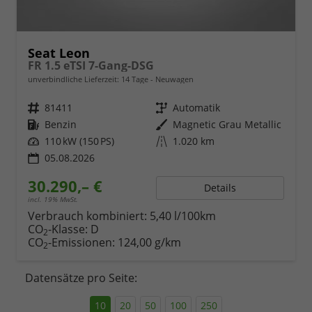
Seat Leon
FR 1.5 eTSI 7-Gang-DSG
unverbindliche Lieferzeit:
14 Tage
Neuwagen
Fahrzeugnr.
81411
Getriebe
Automatik
Kraftstoff
Benzin
Außenfarbe
Magnetic Grau Metallic
Leistung
110 kW (150 PS)
Kilometerstand
1.020 km
05.08.2026
30.290,– €
Details
incl. 19% MwSt.
Verbrauch kombiniert:
5,40 l/100km
CO
-Klasse:
D
2
CO
-Emissionen:
124,00 g/km
2
Datensätze pro Seite:
10
20
50
100
250