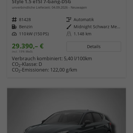
Style 1.5 eTSI 7-Gang-DSG
unverbindliche Lieferzeit:
04.09.2026
Neuwagen
Fahrzeugnr.
81428
Getriebe
Automatik
Kraftstoff
Benzin
Außenfarbe
Midnight Schwarz Metallic
Leistung
110 kW (150 PS)
Kilometerstand
1.148 km
29.390,– €
Details
incl. 19% MwSt.
Verbrauch kombiniert:
5,40 l/100km
CO
-Klasse:
D
2
CO
-Emissionen:
122,00 g/km
2