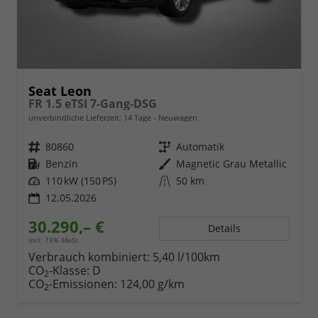
Seat Leon
FR 1.5 eTSI 7-Gang-DSG
unverbindliche Lieferzeit:
14 Tage
Neuwagen
Fahrzeugnr.
80860
Getriebe
Automatik
Kraftstoff
Benzin
Außenfarbe
Magnetic Grau Metallic
Leistung
110 kW (150 PS)
Kilometerstand
50 km
12.05.2026
30.290,– €
Details
incl. 19% MwSt.
Verbrauch kombiniert:
5,40 l/100km
CO
-Klasse:
D
2
CO
-Emissionen:
124,00 g/km
2