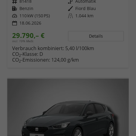
Fahrzeugnr.
81418
Getriebe
Automatik
Kraftstoff
Benzin
Außenfarbe
Fiord Blau
Leistung
110 kW (150 PS)
Kilometerstand
1.044 km
18.06.2026
29.790,– €
Details
incl. 19% MwSt.
Verbrauch kombiniert:
5,40 l/100km
CO
-Klasse:
D
2
CO
-Emissionen:
124,00 g/km
2