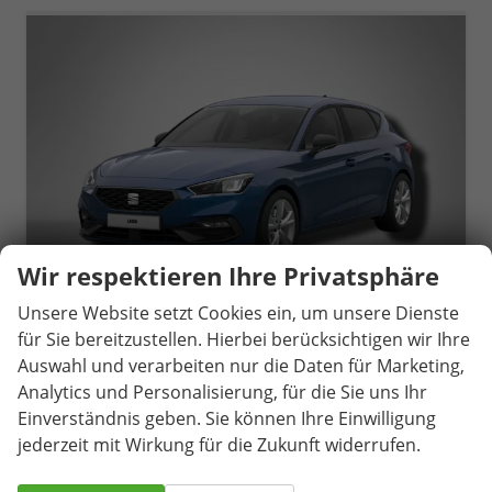
Wir respektieren Ihre Privatsphäre
Unsere Website setzt Cookies ein, um unsere Dienste
für Sie bereitzustellen. Hierbei berücksichtigen wir Ihre
Auswahl und verarbeiten nur die Daten für Marketing,
Seat Leon
Analytics und Personalisierung, für die Sie uns Ihr
FR 1.5 eTSI 7-Gang-DSG
Einverständnis geben. Sie können Ihre Einwilligung
unverbindliche Lieferzeit:
14 Tage
Neuwagen
jederzeit mit Wirkung für die Zukunft widerrufen.
Fahrzeugnr.
81408
Getriebe
Automatik
Kraftstoff
Benzin
Außenfarbe
Saphir Blau Metallic