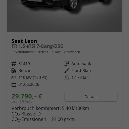
Seat Leon
FR 1.5 eTSI 7-Gang-DSG
unverbindliche Lieferzeit:
14 Tage
Neuwagen
Fahrzeugnr.
81419
Getriebe
Automatik
Kraftstoff
Benzin
Außenfarbe
Fiord Blau
Leistung
110 kW (150 PS)
Kilometerstand
1.173 km
01.06.2026
29.790,– €
Details
incl. 19% MwSt.
Verbrauch kombiniert:
5,40 l/100km
CO
-Klasse:
D
2
CO
-Emissionen:
124,00 g/km
2