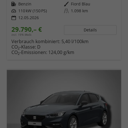
Kraftstoff
Benzin
Außenfarbe
Fiord Blau
Leistung
110 kW (150 PS)
Kilometerstand
1.098 km
12.05.2026
29.790,– €
Details
incl. 19% MwSt.
Verbrauch kombiniert:
5,40 l/100km
CO
-Klasse:
D
2
CO
-Emissionen:
124,00 g/km
2