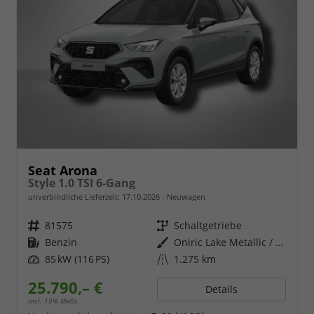
Seat Arona
Style 1.0 TSI 6-Gang
unverbindliche Lieferzeit:
17.10.2026
Neuwagen
Fahrzeugnr.
81575
Getriebe
Schaltgetriebe
Kraftstoff
Benzin
Außenfarbe
Oniric Lake Metallic / Dach in Midnight Schwarz Metallic
Leistung
85 kW (116 PS)
Kilometerstand
1.275 km
25.790,– €
Details
incl. 19% MwSt.