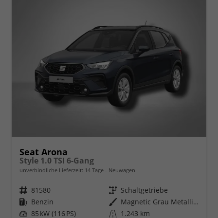
Seat Arona
Style 1.0 TSI 6-Gang
unverbindliche Lieferzeit:
14 Tage
Neuwagen
Fahrzeugnr.
81580
Getriebe
Schaltgetriebe
Kraftstoff
Benzin
Außenfarbe
Magnetic Grau Metallic / Dach in Midnight Schwarz Metallic
Leistung
85 kW (116 PS)
Kilometerstand
1.243 km