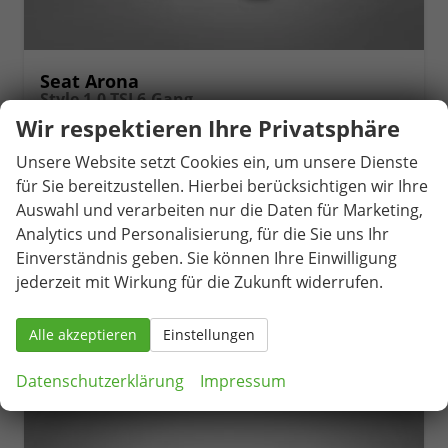
Seat Arona
Style 1.0 TSI 6-Gang
unverbindliche Lieferzeit:
05.09.2026
Neuwagen
Wir respektieren Ihre Privatsphäre
Fahrzeugnr.
81581
Getriebe
Schaltgetriebe
Unsere Website setzt Cookies ein, um unsere Dienste
Kraftstoff
Benzin
Außenfarbe
Magnetic Grau Metallic / Dach in Midnight Schwarz Metallic
für Sie bereitzustellen. Hierbei berücksichtigen wir Ihre
Leistung
85 kW (116 PS)
Kilometerstand
1.633 km
Auswahl und verarbeiten nur die Daten für Marketing,
Analytics und Personalisierung, für die Sie uns Ihr
25.790,– €
Details
Einverständnis geben. Sie können Ihre Einwilligung
incl. 19% MwSt.
jederzeit mit Wirkung für die Zukunft widerrufen.
Verbrauch kombiniert:
5,60 l/100km
CO
-Klasse:
D
2
CO
-Emissionen:
128,00 g/km
2
Alle akzeptieren
Einstellungen
Datenschutzerklärung
Impressum