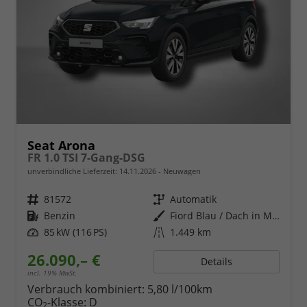
Seat Arona
FR 1.0 TSI 7-Gang-DSG
unverbindliche Lieferzeit:
14.11.2026
Neuwagen
Fahrzeugnr.
81572
Getriebe
Automatik
Kraftstoff
Benzin
Außenfarbe
Fiord Blau / Dach in Midnight Schwarz Metallic
Leistung
85 kW (116 PS)
Kilometerstand
1.449 km
26.090,– €
Details
incl. 19% MwSt.
Verbrauch kombiniert:
5,80 l/100km
CO
-Klasse:
D
2