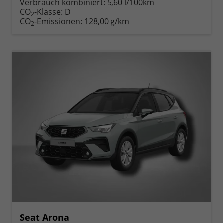
Verbrauch kombiniert:
5,60 l/100km
CO
-Klasse:
D
2
CO
-Emissionen:
128,00 g/km
2
Seat Arona