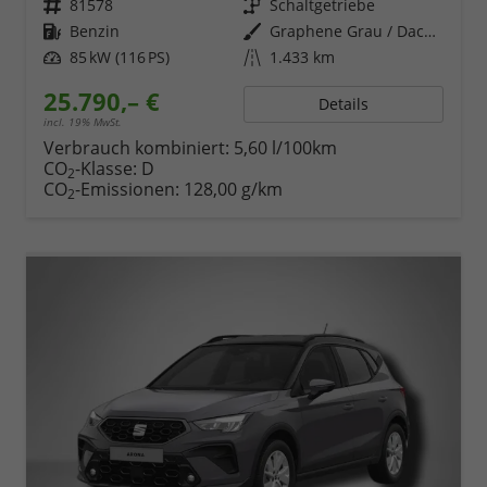
Fahrzeugnr.
81578
Getriebe
Schaltgetriebe
Kraftstoff
Benzin
Außenfarbe
Graphene Grau / Dach in Midnight Schwarz Metallic
Leistung
85 kW (116 PS)
Kilometerstand
1.433 km
25.790,– €
Details
incl. 19% MwSt.
Verbrauch kombiniert:
5,60 l/100km
CO
-Klasse:
D
2
CO
-Emissionen:
128,00 g/km
2