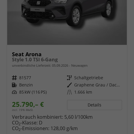
Seat Arona
Style 1.0 TSI 6-Gang
unverbindliche Lieferzeit:
05.09.2026
Neuwagen
Fahrzeugnr.
81577
Getriebe
Schaltgetriebe
Kraftstoff
Benzin
Außenfarbe
Graphene Grau / Dach in Midnight Schwarz Metallic
Leistung
85 kW (116 PS)
Kilometerstand
1.666 km
25.790,– €
Details
incl. 19% MwSt.
Verbrauch kombiniert:
5,60 l/100km
CO
-Klasse:
D
2
CO
-Emissionen:
128,00 g/km
2