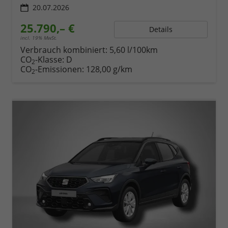
20.07.2026
25.790,– €
Details
incl. 19% MwSt.
Verbrauch kombiniert:
5,60 l/100km
CO
-Klasse:
D
2
CO
-Emissionen:
128,00 g/km
2