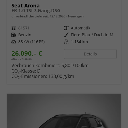
Seat Arona
FR 1.0 TSI 7-Gang-DSG
unverbindliche Lieferzeit:
12.12.2026
Neuwagen
Fahrzeugnr.
81571
Getriebe
Automatik
Kraftstoff
Benzin
Außenfarbe
Fiord Blau / Dach in Midnight Schwarz Metallic
Leistung
85 kW (116 PS)
Kilometerstand
1.134 km
26.090,– €
Details
incl. 19% MwSt.
Verbrauch kombiniert:
5,80 l/100km
CO
-Klasse:
D
2
CO
-Emissionen:
133,00 g/km
2