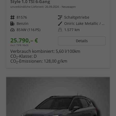
Style 1.0 TSI 6-Gang
unverbindliche Lieferzeit:
26.09.2026
Neuwagen
Fahrzeugnr.
81576
Getriebe
Schaltgetriebe
Kraftstoff
Benzin
Außenfarbe
Oniric Lake Metallic / Dach in Midnight Schwarz Metallic
Leistung
85 kW (116 PS)
Kilometerstand
1.577 km
25.790,– €
Details
incl. 19% MwSt.
Verbrauch kombiniert:
5,60 l/100km
CO
-Klasse:
D
2
CO
-Emissionen:
128,00 g/km
2