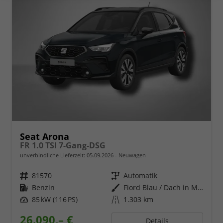
Seat Arona
FR 1.0 TSI 7-Gang-DSG
unverbindliche Lieferzeit:
05.09.2026
Neuwagen
Fahrzeugnr.
81570
Getriebe
Automatik
Kraftstoff
Benzin
Außenfarbe
Fiord Blau / Dach in Midnight Schwarz Metallic
Leistung
85 kW (116 PS)
Kilometerstand
1.303 km
26.090,– €
Details