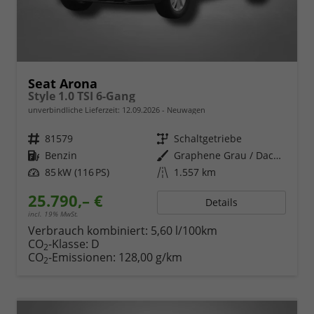
Seat Arona
Style 1.0 TSI 6-Gang
unverbindliche Lieferzeit:
12.09.2026
Neuwagen
Fahrzeugnr.
81579
Getriebe
Schaltgetriebe
Kraftstoff
Benzin
Außenfarbe
Graphene Grau / Dach in Midnight Schwarz Metallic
Leistung
85 kW (116 PS)
Kilometerstand
1.557 km
25.790,– €
Details
incl. 19% MwSt.
Verbrauch kombiniert:
5,60 l/100km
CO
-Klasse:
D
2
CO
-Emissionen:
128,00 g/km
2