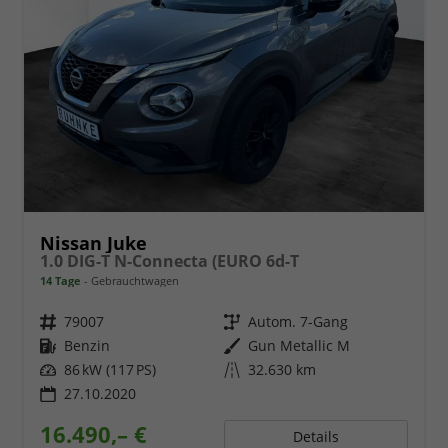
Nissan Juke
1.0 DIG-T N-Connecta (EURO 6d-T
14 Tage
Gebrauchtwagen
Fahrzeugnr.
79007
Getriebe
Autom. 7-Gang
Kraftstoff
Benzin
Außenfarbe
Gun Metallic M
Leistung
86 kW (117 PS)
Kilometerstand
32.630 km
27.10.2020
16.490,– €
Details