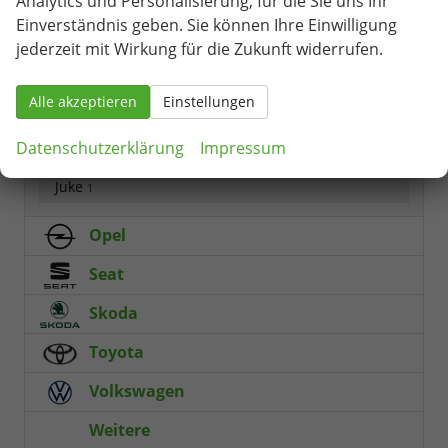
Analytics und Personalisierung, für die Sie uns Ihr
Hyundai
Einverständnis geben. Sie können Ihre Einwilligung
jederzeit mit Wirkung für die Zukunft widerrufen.
Mazda
Mercedes-Benz
Alle akzeptieren
Einstellungen
Nissan
Datenschutzerklärung
Impressum
Juke
1
Opel
Seat
Skoda
Toyota
Volkswagen
Weitere