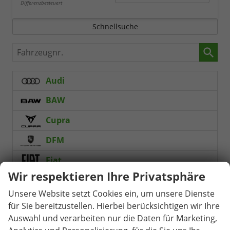
Differenzbesteuert
Schnellsuche
Fahrzeugnr.
Audi
BAW
Cupra
DFM
Fiat
Wir respektieren Ihre Privatsphäre
Ford
Unsere Website setzt Cookies ein, um unsere Dienste
Forthing
für Sie bereitzustellen. Hierbei berücksichtigen wir Ihre
Auswahl und verarbeiten nur die Daten für Marketing,
Foton