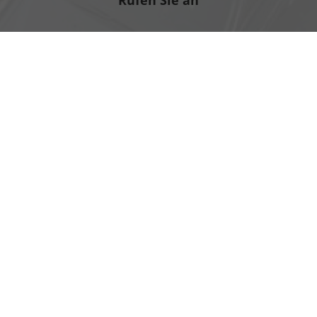
Rufen Sie an
+49 3971 83070
Wie können wir Ihnen helfen?
Impressum
AGB
Widerrufsbelehrung
Datenschutz
Cookie-Einstellungen
Weitere Informationen zum offiziellen Kraftstoffverbrauch
und zu den offiziellen spezifischen CO
-Emissionen und
2
gegebenenfalls zum Stromverbrauch neuer PKW können
dem 'Leitfaden über den offiziellen Kraftstoffverbrauch,
die offiziellen spezifischen CO
-Emissionen und den
2
offiziellen Stromverbrauch neuer PKW' entnommen
werden, der an allen Verkaufsstellen und bei der