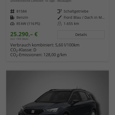
unverbindliche Lieferzeit:
14 Tage
Neuwagen
Fahrzeugnr.
81584
Getriebe
Schaltgetriebe
Kraftstoff
Benzin
Außenfarbe
Fiord Blau / Dach in Midnight Schwarz Metallic
Leistung
85 kW (116 PS)
Kilometerstand
1.655 km
25.290,– €
Details
incl. 19% MwSt.
Verbrauch kombiniert:
5,60 l/100km
CO
-Klasse:
D
2
CO
-Emissionen:
128,00 g/km
2