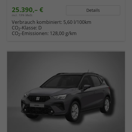
25.390,– €
Details
incl. 19% MwSt.
Verbrauch kombiniert:
5,60 l/100km
CO
-Klasse:
D
2
CO
-Emissionen:
128,00 g/km
2