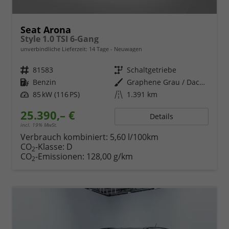
Seat Arona
Style 1.0 TSI 6-Gang
unverbindliche Lieferzeit:
14 Tage
Neuwagen
Fahrzeugnr.
81583
Getriebe
Schaltgetriebe
Kraftstoff
Benzin
Außenfarbe
Graphene Grau / Dach in Midnight Schwarz Metallic
Leistung
85 kW (116 PS)
Kilometerstand
1.391 km
25.390,– €
Details
incl. 19% MwSt.
Verbrauch kombiniert:
5,60 l/100km
CO
-Klasse:
D
2
CO
-Emissionen:
128,00 g/km
2