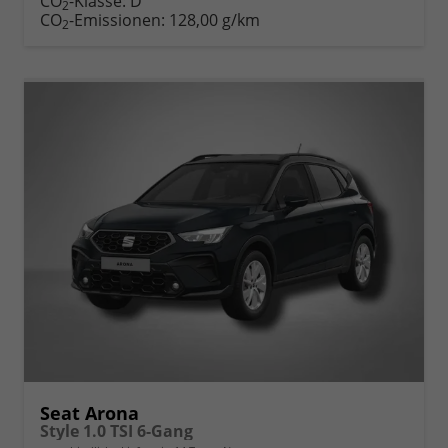
CO
-Klasse:
D
2
CO
-Emissionen:
128,00 g/km
2
Seat Arona
Style 1.0 TSI 6-Gang