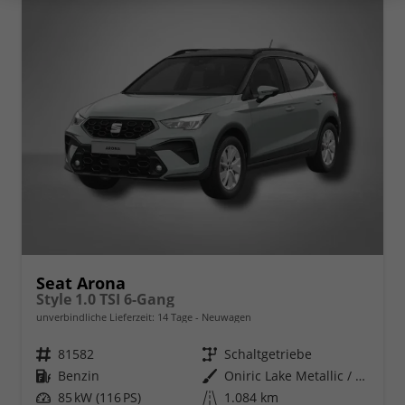
Seat Arona
Style 1.0 TSI 6-Gang
unverbindliche Lieferzeit:
14 Tage
Neuwagen
Fahrzeugnr.
81582
Getriebe
Schaltgetriebe
Kraftstoff
Benzin
Außenfarbe
Oniric Lake Metallic / Dach in Midnight Schwarz Metallic
Leistung
85 kW (116 PS)
Kilometerstand
1.084 km