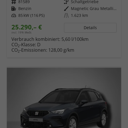
Fahrzeugnr.
81589
Getriebe
Schaltgetriebe
Kraftstoff
Benzin
Außenfarbe
Magnetic Grau Metallic / Dach in Midnight Schwarz Metallic
Leistung
85 kW (116 PS)
Kilometerstand
1.623 km
25.290,– €
Details
incl. 19% MwSt.
Verbrauch kombiniert:
5,60 l/100km
CO
-Klasse:
D
2
CO
-Emissionen:
128,00 g/km
2