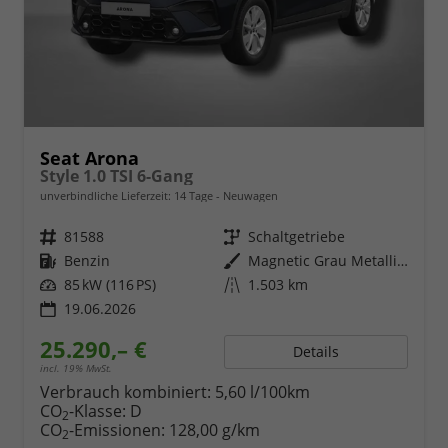
Seat Arona
Style 1.0 TSI 6-Gang
unverbindliche Lieferzeit:
14 Tage
Neuwagen
Fahrzeugnr.
81588
Getriebe
Schaltgetriebe
Kraftstoff
Benzin
Außenfarbe
Magnetic Grau Metallic / Dach in Midnight Schwarz Metallic
Leistung
85 kW (116 PS)
Kilometerstand
1.503 km
19.06.2026
25.290,– €
Details
incl. 19% MwSt.
Verbrauch kombiniert:
5,60 l/100km
CO
-Klasse:
D
2
CO
-Emissionen:
128,00 g/km
2