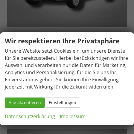
Seat Arona
Wir respektieren Ihre Privatsphäre
Style 1.0 TSI 6-Gang
unverbindliche Lieferzeit:
04.09.2026
Neuwagen
Unsere Website setzt Cookies ein, um unsere Dienste
für Sie bereitzustellen. Hierbei berücksichtigen wir Ihre
Fahrzeugnr.
81590
Getriebe
Schaltgetriebe
Auswahl und verarbeiten nur die Daten für Marketing,
Kraftstoff
Benzin
Außenfarbe
Magnetic Grau Metallic / Dach in Midnight Schwarz Metallic
Analytics und Personalisierung, für die Sie uns Ihr
Leistung
85 kW (116 PS)
Kilometerstand
1.053 km
Einverständnis geben. Sie können Ihre Einwilligung
25.290,– €
jederzeit mit Wirkung für die Zukunft widerrufen.
Details
incl. 19% MwSt.
Verbrauch kombiniert:
5,60 l/100km
Alle akzeptieren
Einstellungen
CO
-Klasse:
D
2
CO
-Emissionen:
128,00 g/km
2
Datenschutzerklärung
Impressum