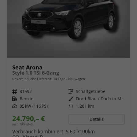
Seat Arona
Style 1.0 TSI 6-Gang
unverbindliche Lieferzeit:
14 Tage
Neuwagen
Fahrzeugnr.
81592
Getriebe
Schaltgetriebe
Kraftstoff
Benzin
Außenfarbe
Fiord Blau / Dach in Midnight Schwarz Metallic
Leistung
85 kW (116 PS)
Kilometerstand
1.281 km
24.790,– €
Details
incl. 19% MwSt.
Verbrauch kombiniert:
5,60 l/100km