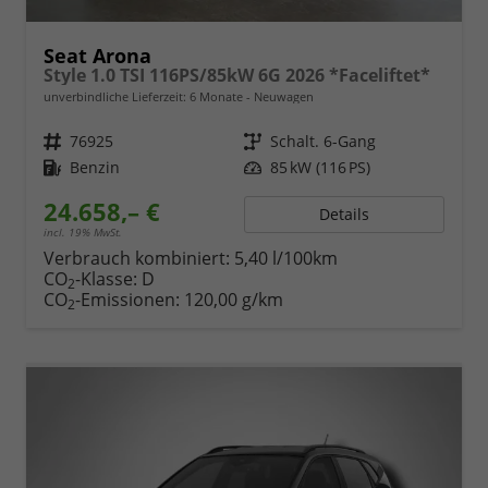
Seat Arona
Style 1.0 TSI 116PS/85kW 6G 2026 *Faceliftet*
unverbindliche Lieferzeit:
6 Monate
Neuwagen
Fahrzeugnr.
76925
Getriebe
Schalt. 6-Gang
Kraftstoff
Benzin
Leistung
85 kW (116 PS)
24.658,– €
Details
incl. 19% MwSt.
Verbrauch kombiniert:
5,40 l/100km
CO
-Klasse:
D
2
CO
-Emissionen:
120,00 g/km
2