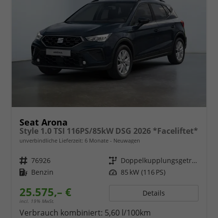
Seat Arona
Style 1.0 TSI 116PS/85kW DSG 2026 *Faceliftet*
unverbindliche Lieferzeit:
6 Monate
Neuwagen
Fahrzeugnr.
76926
Getriebe
Doppelkupplungsgetriebe (DSG)
Kraftstoff
Benzin
Leistung
85 kW (116 PS)
25.575,– €
Details
incl. 19% MwSt.
Verbrauch kombiniert:
5,60 l/100km