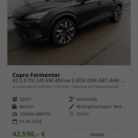
Cupra Formentor
VZ 2.0 TSI 245 kW 4Drive 2.0TSI DSG ABT AHK Sound
unverbindliche Lieferzeit:
4 Wochen
Fahrzeug mit Tageszulassung
Fahrzeugnr.
82891
Getriebe
Automatik
Kraftstoff
Benzin
Außenfarbe
Midnightschwarz Metallic
Leistung
294 kW (400 PS)
Kilometerstand
10 km
01.06.2026
42.590,– €
Details