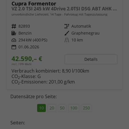
Cupra Formentor
VZ 2.0 TSI 245 kW 4Drive 2.0TSI DSG ABT AHK Sound
unverbindliche Lieferzeit:
14 Tage
Fahrzeug mit Tageszulassung
Fahrzeugnr.
82893
Getriebe
Automatik
Kraftstoff
Benzin
Außenfarbe
Graphenegrau
Leistung
294 kW (400 PS)
Kilometerstand
10 km
01.06.2026
42.590,– €
Details
incl. 19% MwSt.
Verbrauch kombiniert:
8,90 l/100km
CO
-Klasse:
G
2
CO
-Emissionen:
201,00 g/km
2
Datensätze pro Seite:
10
20
50
100
250
Seiten: