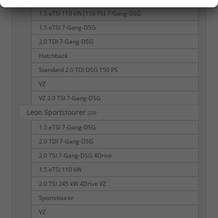
1.5 eTSI 110 kW (150 PS) 7-Gang-DSG
1.5 eTSI 7-Gang-DSG
2.0 TDI 7-Gang-DSG
Hatchback
Standard 2.0 TDI DSG 150 PS
VZ
VZ 2.0 TSI 7-Gang-DSG
Leon Sportstourer
209
1.5 eTSI 7-Gang-DSG
2.0 TDI 7-Gang-DSG
2.0 TSI 7-Gang-DSG 4Drive
1.5 eTSI 110 kW
2.0 TSI 245 kW 4Drive VZ
Sportstourer
VZ