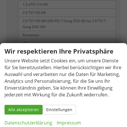
1.5 eTSI 110 kW
2.0 TSI 150 kW
2.0 TSI 150 kW (204 PS) 7-Gang DSG 4Drive 2.0 TSI 7-
Gang DSG 4Dr
Formentor
VZ
Wir respektieren Ihre Privatsphäre
VZ 2.0 TSI
VZ 2.0 TSI 245 kW 4Drive
Unsere Website setzt Cookies ein, um unsere Dienste
für Sie bereitzustellen. Hierbei berücksichtigen wir Ihre
VZ 2.0 TSI 7-Gang-DSG 4Drive
Auswahl und verarbeiten nur die Daten für Marketing,
VZ 4Drive
Analytics und Personalisierung, für die Sie uns Ihr
VZ Formentor 2.0 TSI 4Drive DSG 333 PS
Einverständnis geben. Sie können Ihre Einwilligung
VZ Tribe Edition 2.0 TSI
jederzeit mit Wirkung für die Zukunft widerrufen.
VZ5 2.5 TSI 7-Gang-DSG 4Drive
Formentor VZ5
Alle akzeptieren
Einstellungen
6
VZ5
Datenschutzerklärung
Impressum
Leon
35