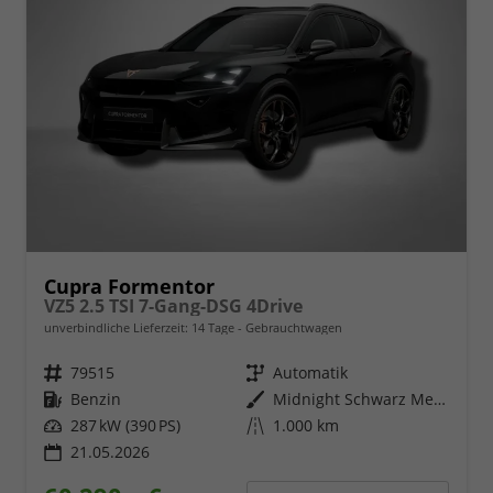
Cupra Formentor
VZ5 2.5 TSI 7-Gang-DSG 4Drive
unverbindliche Lieferzeit:
14 Tage
Gebrauchtwagen
Fahrzeugnr.
79515
Getriebe
Automatik
Kraftstoff
Benzin
Außenfarbe
Midnight Schwarz Metallic
Leistung
287 kW (390 PS)
Kilometerstand
1.000 km
21.05.2026