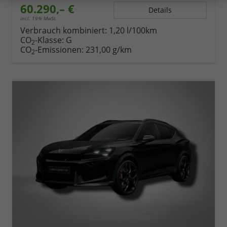
60.290,– €
Details
incl. 19% MwSt.
Verbrauch kombiniert:
1,20 l/100km
CO
-Klasse:
G
2
CO
-Emissionen:
231,00 g/km
2