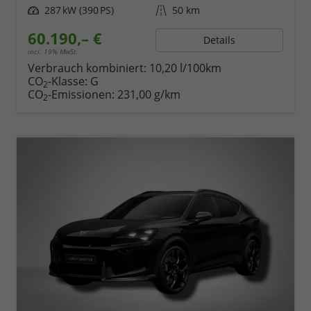
Leistung
287 kW (390 PS)
Kilometerstand
50 km
60.190,– €
Details
incl. 19% MwSt.
Verbrauch kombiniert:
10,20 l/100km
CO
-Klasse:
G
2
CO
-Emissionen:
231,00 g/km
2