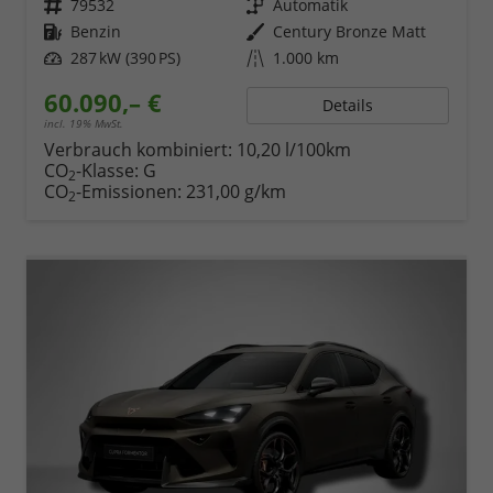
Fahrzeugnr.
79532
Getriebe
Automatik
Kraftstoff
Benzin
Außenfarbe
Century Bronze Matt
Leistung
287 kW (390 PS)
Kilometerstand
1.000 km
60.090,– €
Details
incl. 19% MwSt.
Verbrauch kombiniert:
10,20 l/100km
CO
-Klasse:
G
2
CO
-Emissionen:
231,00 g/km
2