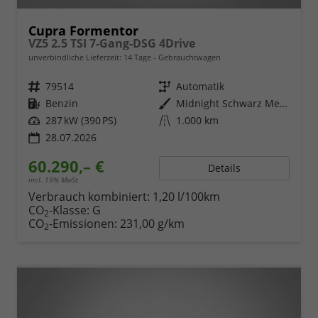
Cupra Formentor
VZ5 2.5 TSI 7-Gang-DSG 4Drive
unverbindliche Lieferzeit:
14 Tage
Gebrauchtwagen
Fahrzeugnr.
79514
Getriebe
Automatik
Kraftstoff
Benzin
Außenfarbe
Midnight Schwarz Metallic
Leistung
287 kW (390 PS)
Kilometerstand
1.000 km
28.07.2026
60.290,– €
Details
incl. 19% MwSt.
Verbrauch kombiniert:
1,20 l/100km
CO
-Klasse:
G
2
CO
-Emissionen:
231,00 g/km
2