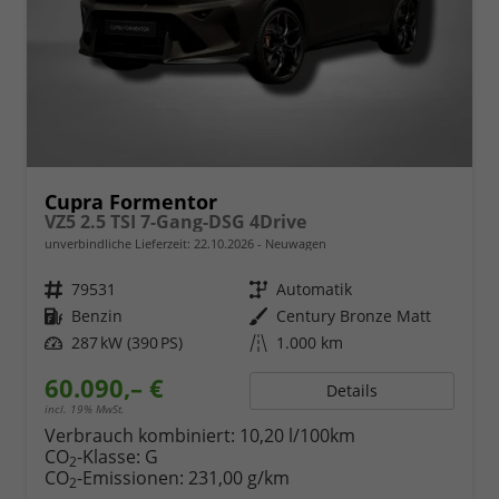
Cupra Formentor
VZ5 2.5 TSI 7-Gang-DSG 4Drive
unverbindliche Lieferzeit:
22.10.2026
Neuwagen
Fahrzeugnr.
79531
Getriebe
Automatik
Kraftstoff
Benzin
Außenfarbe
Century Bronze Matt
Leistung
287 kW (390 PS)
Kilometerstand
1.000 km
60.090,– €
Details
incl. 19% MwSt.
Verbrauch kombiniert:
10,20 l/100km
CO
-Klasse:
G
2
CO
-Emissionen:
231,00 g/km
2