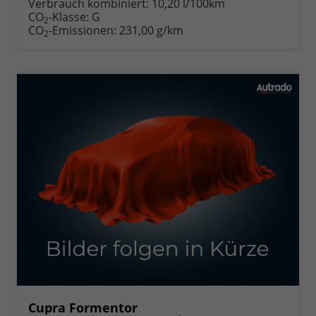
Verbrauch kombiniert:
10,20 l/100km
CO
-Klasse:
G
2
CO
-Emissionen:
231,00 g/km
2
Cupra Formentor