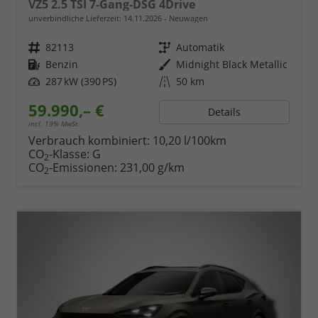
VZ5 2.5 TSI 7-Gang-DSG 4Drive
unverbindliche Lieferzeit:
14.11.2026
Neuwagen
Fahrzeugnr.
82113
Getriebe
Automatik
Kraftstoff
Benzin
Außenfarbe
Midnight Black Metallic
Leistung
287 kW (390 PS)
Kilometerstand
50 km
59.990,– €
Details
incl. 19% MwSt.
Verbrauch kombiniert:
10,20 l/100km
CO
-Klasse:
G
2
CO
-Emissionen:
231,00 g/km
2