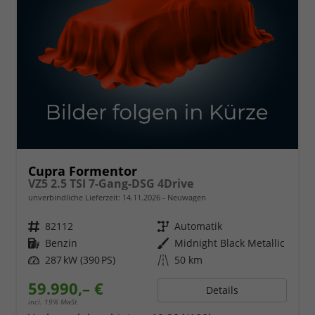
Cupra Formentor
VZ5 2.5 TSI 7-Gang-DSG 4Drive
unverbindliche Lieferzeit:
14.11.2026
Neuwagen
Fahrzeugnr.
82112
Getriebe
Automatik
Kraftstoff
Benzin
Außenfarbe
Midnight Black Metallic
Leistung
287 kW (390 PS)
Kilometerstand
50 km
59.990,– €
Details
incl. 19% MwSt.