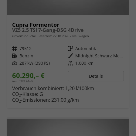
Cupra Formentor
VZ5 2.5 TSI 7-Gang-DSG 4Drive
unverbindliche Lieferzeit:
22.10.2026
Neuwagen
Fahrzeugnr.
79512
Getriebe
Automatik
Kraftstoff
Benzin
Außenfarbe
Midnight Schwarz Metallic
Leistung
287 kW (390 PS)
Kilometerstand
1.000 km
60.290,– €
Details
incl. 19% MwSt.
Verbrauch kombiniert:
1,20 l/100km
CO
-Klasse:
G
2
CO
-Emissionen:
231,00 g/km
2