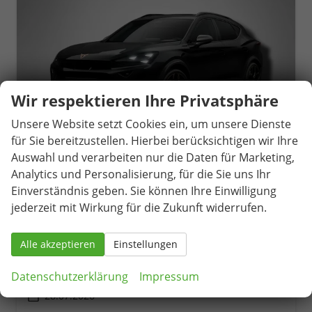
Wir respektieren Ihre Privatsphäre
Unsere Website setzt Cookies ein, um unsere Dienste
für Sie bereitzustellen. Hierbei berücksichtigen wir Ihre
Auswahl und verarbeiten nur die Daten für Marketing,
Analytics und Personalisierung, für die Sie uns Ihr
Cupra Formentor
Einverständnis geben. Sie können Ihre Einwilligung
VZ5 2.5 TSI 7-Gang-DSG 4Drive
jederzeit mit Wirkung für die Zukunft widerrufen.
unverbindliche Lieferzeit:
14 Tage
Gebrauchtwagen
Alle akzeptieren
Einstellungen
Fahrzeugnr.
79513
Getriebe
Automatik
Kraftstoff
Benzin
Außenfarbe
Midnight Schwarz Metallic
Datenschutzerklärung
Impressum
Leistung
287 kW (390 PS)
Kilometerstand
1.000 km
28.07.2026