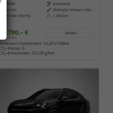
t
Fahrzeugnr.
79549
Getriebe
Automatik
Kraftstoff
Benzin
Außenfarbe
Midnight Schwarz Metallic
Leistung
287 kW (390 PS)
Kilometerstand
1.000 km
59.790,– €
Details
incl. 19% MwSt.
Verbrauch kombiniert:
10,20 l/100km
CO
-Klasse:
G
2
CO
-Emissionen:
231,00 g/km
2