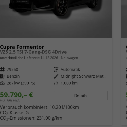
Cupra Formentor
VZ5 2.5 TSI 7-Gang-DSG 4Drive
unverbindliche Lieferzeit:
14.12.2026
Neuwagen
Fahrzeugnr.
79550
Getriebe
Automatik
Kraftstoff
Benzin
Außenfarbe
Midnight Schwarz Metallic
Leistung
287 kW (390 PS)
Kilometerstand
1.000 km
59.790,– €
Details
incl. 19% MwSt.
Verbrauch kombiniert:
10,20 l/100km
CO
-Klasse:
G
2
CO
-Emissionen:
231,00 g/km
2