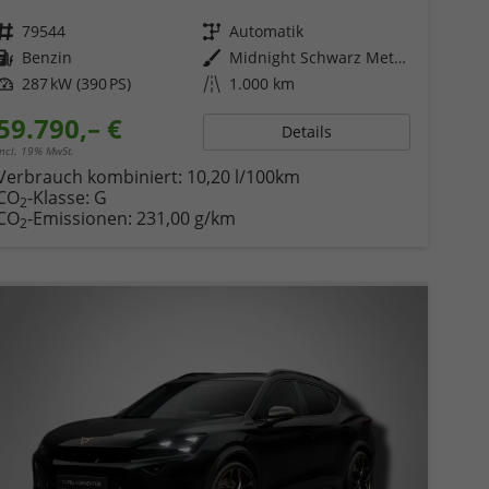
Fahrzeugnr.
79544
Getriebe
Automatik
Kraftstoff
Benzin
Außenfarbe
Midnight Schwarz Metallic
Leistung
287 kW (390 PS)
Kilometerstand
1.000 km
59.790,– €
Details
incl. 19% MwSt.
Verbrauch kombiniert:
10,20 l/100km
CO
-Klasse:
G
2
CO
-Emissionen:
231,00 g/km
2