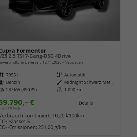
Cupra Formentor
VZ5 2.5 TSI 7-Gang-DSG 4Drive
unverbindliche Lieferzeit:
12.11.2026
Neuwagen
Fahrzeugnr.
79551
Getriebe
Automatik
Kraftstoff
Benzin
Außenfarbe
Midnight Schwarz Metallic
Leistung
287 kW (390 PS)
Kilometerstand
1.000 km
59.790,– €
Details
incl. 19% MwSt.
Verbrauch kombiniert:
10,20 l/100km
CO
-Klasse:
G
2
CO
-Emissionen:
231,00 g/km
2