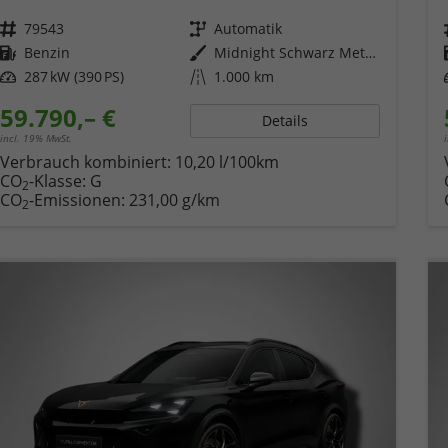
Fahrzeugnr.
79543
Getriebe
Automatik
Kraftstoff
Benzin
Außenfarbe
Midnight Schwarz Metallic
Leistung
287 kW (390 PS)
Kilometerstand
1.000 km
59.790,– €
Details
incl. 19% MwSt.
Verbrauch kombiniert:
10,20 l/100km
CO
-Klasse:
G
2
CO
-Emissionen:
231,00 g/km
2