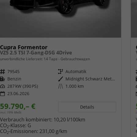
Cupra Formentor
VZ5 2.5 TSI 7-Gang-DSG 4Drive
unverbindliche Lieferzeit:
14 Tage
Gebrauchtwagen
Fahrzeugnr.
79545
Getriebe
Automatik
Kraftstoff
Benzin
Außenfarbe
Midnight Schwarz Metallic
Leistung
287 kW (390 PS)
Kilometerstand
1.000 km
23.06.2026
59.790,– €
Details
incl. 19% MwSt.
Verbrauch kombiniert:
10,20 l/100km
CO
-Klasse:
G
2
CO
-Emissionen:
231,00 g/km
2