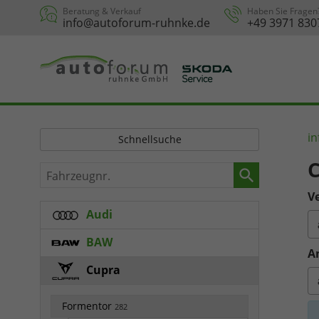
Beratung & Verkauf
Haben Sie Fragen
info@autoforum-ruhnke.de
+49 3971 830
in
Schnellsuche
C
Fahrzeugnr.
Ve
Audi
BAW
A
Cupra
Formentor
282