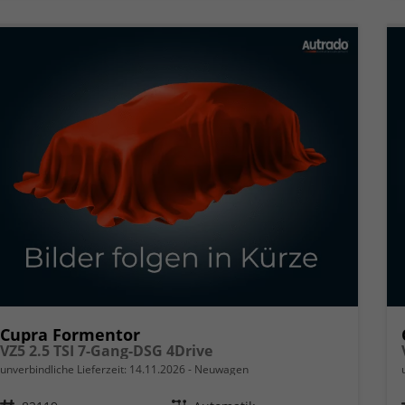
Cupra Formentor
VZ5 2.5 TSI 7-Gang-DSG 4Drive
unverbindliche Lieferzeit:
14.11.2026
Neuwagen