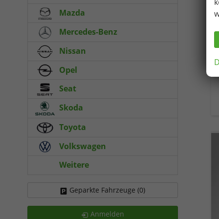
k
Mazda
w
Mercedes-Benz
Nissan
D
Opel
Seat
Skoda
Toyota
Volkswagen
Weitere
Geparkte Fahrzeuge (
0
)
Anmelden