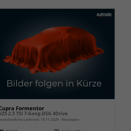
Cupra Formentor
VZ5 2.5 TSI 7-Gang-DSG 4Drive
unverbindliche Lieferzeit:
14.11.2026
Neuwagen