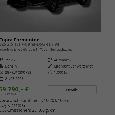
Cupra Formentor
VZ5 2.5 TSI 7-Gang-DSG 4Drive
unverbindliche Lieferzeit:
14 Tage
Gebrauchtwagen
Fahrzeugnr.
79547
Getriebe
Automatik
Kraftstoff
Benzin
Außenfarbe
Midnight Schwarz Metallic
Leistung
287 kW (390 PS)
Kilometerstand
1.000 km
21.05.2026
59.790,– €
Details
incl. 19% MwSt.
Verbrauch kombiniert:
10,20 l/100km
CO
-Klasse:
G
2
CO
-Emissionen:
231,00 g/km
2