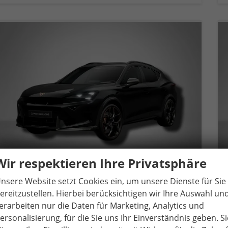
Wir respektieren Ihre Privatsphäre
nsere Website setzt Cookies ein, um unsere Dienste für Sie
ereitzustellen. Hierbei berücksichtigen wir Ihre Auswahl un
Cupra Formentor
VZ5 2.5 TSI 7-Gang-DSG 4Drive
erarbeiten nur die Daten für Marketing, Analytics und
unverbindliche Lieferzeit:
14 Tage
Gebrauchtwagen
ersonalisierung, für die Sie uns Ihr Einverständnis geben. Si