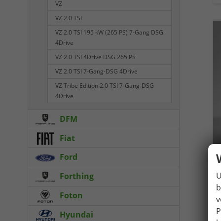
VZ
VZ 2.0 TSI
VZ 2.0 TSI 195 kW (265 PS) 7-Gang DSG
4Drive
VZ 2.0 TSI 4Drive DSG 265 PS
VZ 2.0 TSI 7-Gang-DSG 4Drive
VZ Tribe Edition 2.0 TSI 7-Gang-DSG
4Drive
DFM
Fiat
Ford
U
Forthing
b
Foton
v
P
Hyundai