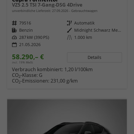
VZ5 2.5 TSI 7-Gang-DSG 4Drive
unverbindliche Lieferzeit:
27.09.2026
Gebrauchtwagen
Fahrzeugnr.
79516
Getriebe
Automatik
Kraftstoff
Benzin
Außenfarbe
Midnight Schwarz Metallic
Leistung
287 kW (390 PS)
Kilometerstand
1.000 km
21.05.2026
58.290,– €
Details
incl. 19% MwSt.
Verbrauch kombiniert:
1,20 l/100km
CO
-Klasse:
G
2
CO
-Emissionen:
231,00 g/km
2