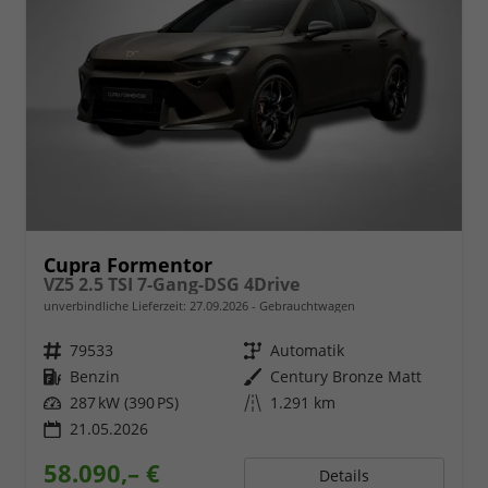
Cupra Formentor
VZ5 2.5 TSI 7-Gang-DSG 4Drive
unverbindliche Lieferzeit:
27.09.2026
Gebrauchtwagen
Fahrzeugnr.
79533
Getriebe
Automatik
Kraftstoff
Benzin
Außenfarbe
Century Bronze Matt
Leistung
287 kW (390 PS)
Kilometerstand
1.291 km
21.05.2026
58.090,– €
Details