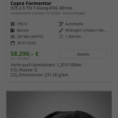
Cupra Formentor
VZ5 2.5 TSI 7-Gang-DSG 4Drive
unverbindliche Lieferzeit:
18.10.2026
Gebrauchtwagen
Fahrzeugnr.
79513
Getriebe
Automatik
Kraftstoff
Benzin
Außenfarbe
Midnight Schwarz Metallic
Leistung
287 kW (390 PS)
Kilometerstand
1.000 km
28.07.2026
58.290,– €
Details
incl. 19% MwSt.
Verbrauch kombiniert:
1,20 l/100km
CO
-Klasse:
G
2
CO
-Emissionen:
231,00 g/km
2