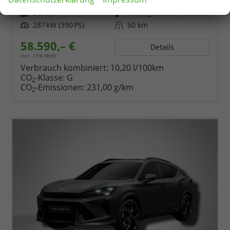
Fahrzeugnr.
82129
Getriebe
Automatik
Kraftstoff
Benzin
Außenfarbe
Midnight Black Metallic
Leistung
287 kW (390 PS)
Kilometerstand
50 km
58.590,– €
Details
incl. 19% MwSt.
Verbrauch kombiniert:
10,20 l/100km
CO
-Klasse:
G
2
CO
-Emissionen:
231,00 g/km
2