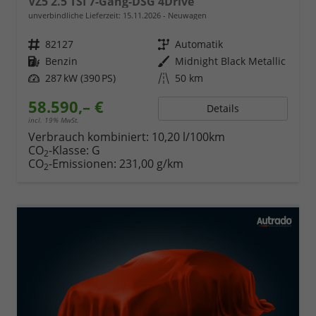
VZ5 2.5 TSI 7-Gang-DSG 4Drive
unverbindliche Lieferzeit:
15.11.2026
Neuwagen
Fahrzeugnr.
82127
Getriebe
Automatik
Kraftstoff
Benzin
Außenfarbe
Midnight Black Metallic
Leistung
287 kW (390 PS)
Kilometerstand
50 km
58.590,– €
Details
incl. 19% MwSt.
Verbrauch kombiniert:
10,20 l/100km
CO
-Klasse:
G
2
CO
-Emissionen:
231,00 g/km
2