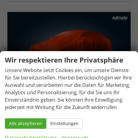
Wir respektieren Ihre Privatsphäre
Unsere Website setzt Cookies ein, um unsere Dienste
für Sie bereitzustellen. Hierbei berücksichtigen wir Ihre
Auswahl und verarbeiten nur die Daten für Marketing,
Analytics und Personalisierung, für die Sie uns Ihr
Einverständnis geben. Sie können Ihre Einwilligung
jederzeit mit Wirkung für die Zukunft widerrufen.
Cupra Formentor
VZ5 2.5 TSI 7-Gang-DSG 4Drive
Alle akzeptieren
Einstellungen
unverbindliche Lieferzeit:
15.11.2026
Neuwagen
Datenschutzerklärung
Impressum