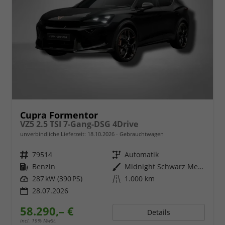
Cupra Formentor
VZ5 2.5 TSI 7-Gang-DSG 4Drive
unverbindliche Lieferzeit:
18.10.2026
Gebrauchtwagen
Fahrzeugnr.
79514
Getriebe
Automatik
Kraftstoff
Benzin
Außenfarbe
Midnight Schwarz Metallic
Leistung
287 kW (390 PS)
Kilometerstand
1.000 km
28.07.2026
58.290,– €
Details
incl. 19% MwSt.