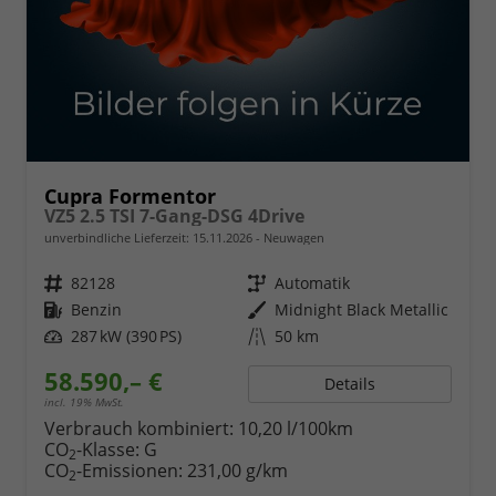
Cupra Formentor
VZ5 2.5 TSI 7-Gang-DSG 4Drive
unverbindliche Lieferzeit:
15.11.2026
Neuwagen
Fahrzeugnr.
82128
Getriebe
Automatik
Kraftstoff
Benzin
Außenfarbe
Midnight Black Metallic
Leistung
287 kW (390 PS)
Kilometerstand
50 km
58.590,– €
Details
incl. 19% MwSt.
Verbrauch kombiniert:
10,20 l/100km
CO
-Klasse:
G
2
CO
-Emissionen:
231,00 g/km
2