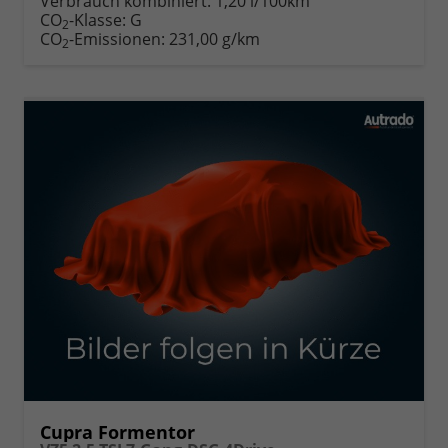
Verbrauch kombiniert:
1,20 l/100km
CO
-Klasse:
G
2
CO
-Emissionen:
231,00 g/km
2
Cupra Formentor