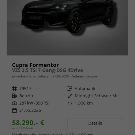
Cupra Formentor
VZ5 2.5 TSI 7-Gang-DSG 4Drive
unverbindliche Lieferzeit:
27.09.2026
Gebrauchtwagen
Fahrzeugnr.
79517
Getriebe
Automatik
Kraftstoff
Benzin
Außenfarbe
Midnight Schwarz Metallic
Leistung
287 kW (390 PS)
Kilometerstand
1.000 km
21.05.2026
58.290,– €
Details
incl. 19% MwSt.