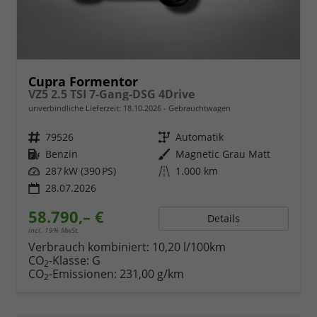
Cupra Formentor
VZ5 2.5 TSI 7-Gang-DSG 4Drive
unverbindliche Lieferzeit:
18.10.2026
Gebrauchtwagen
Fahrzeugnr.
79526
Getriebe
Automatik
Kraftstoff
Benzin
Außenfarbe
Magnetic Grau Matt
Leistung
287 kW (390 PS)
Kilometerstand
1.000 km
28.07.2026
58.790,– €
Details
incl. 19% MwSt.
Verbrauch kombiniert:
10,20 l/100km
CO
-Klasse:
G
2
CO
-Emissionen:
231,00 g/km
2