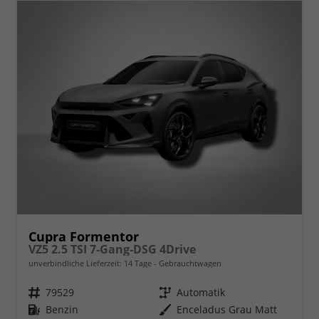
Cupra Formentor
VZ5 2.5 TSI 7-Gang-DSG 4Drive
unverbindliche Lieferzeit:
14 Tage
Gebrauchtwagen
Fahrzeugnr.
79529
Getriebe
Automatik
Kraftstoff
Benzin
Außenfarbe
Enceladus Grau Matt