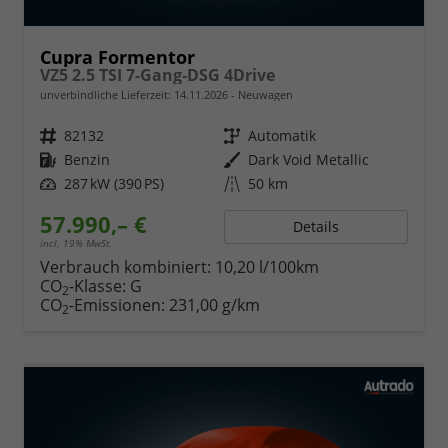
Cupra Formentor
VZ5 2.5 TSI 7-Gang-DSG 4Drive
unverbindliche Lieferzeit:
14.11.2026
Neuwagen
Fahrzeugnr.
82132
Getriebe
Automatik
Kraftstoff
Benzin
Außenfarbe
Dark Void Metallic
Leistung
287 kW (390 PS)
Kilometerstand
50 km
57.990,– €
Details
incl. 19% MwSt.
Verbrauch kombiniert:
10,20 l/100km
CO
-Klasse:
G
2
CO
-Emissionen:
231,00 g/km
2