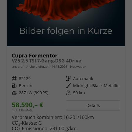
Cupra Formentor
VZ5 2.5 TSI 7-Gang-DSG 4Drive
unverbindliche Lieferzeit:
14.11.2026
Neuwagen
Fahrzeugnr.
82129
Getriebe
Automatik
Kraftstoff
Benzin
Außenfarbe
Midnight Black Metallic
Leistung
287 kW (390 PS)
Kilometerstand
50 km
58.590,– €
Details
incl. 19% MwSt.
Verbrauch kombiniert:
10,20 l/100km
CO
-Klasse:
G
2
CO
-Emissionen:
231,00 g/km
2