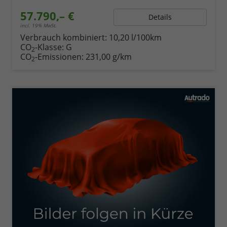
57.790,– €
Details
incl. 19% MwSt.
Verbrauch kombiniert:
10,20 l/100km
CO
-Klasse:
G
2
CO
-Emissionen:
231,00 g/km
2