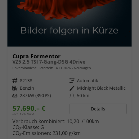
Cupra Formentor
VZ5 2.5 TSI 7-Gang-DSG 4Drive
unverbindliche Lieferzeit:
14.11.2026
Neuwagen
Fahrzeugnr.
82138
Getriebe
Automatik
Kraftstoff
Benzin
Außenfarbe
Midnight Black Metallic
Leistung
287 kW (390 PS)
Kilometerstand
50 km
57.690,– €
Details
incl. 19% MwSt.
Verbrauch kombiniert:
10,20 l/100km
CO
-Klasse:
G
2
CO
-Emissionen:
231,00 g/km
2