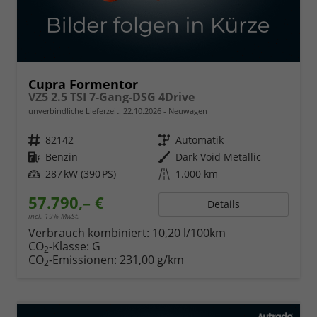
Cupra Formentor
VZ5 2.5 TSI 7-Gang-DSG 4Drive
unverbindliche Lieferzeit:
22.10.2026
Neuwagen
Fahrzeugnr.
82142
Getriebe
Automatik
Kraftstoff
Benzin
Außenfarbe
Dark Void Metallic
Leistung
287 kW (390 PS)
Kilometerstand
1.000 km
57.790,– €
Details
incl. 19% MwSt.
Verbrauch kombiniert:
10,20 l/100km
CO
-Klasse:
G
2
CO
-Emissionen:
231,00 g/km
2