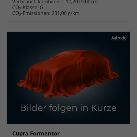
Verbrauch kombiniert:
10,20 l/100km
CO
-Klasse:
G
2
CO
-Emissionen:
231,00 g/km
2
Cupra Formentor