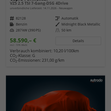
VZ5 2.5 TSI 7-Gang-DSG 4Drive
unverbindliche Lieferzeit:
14.11.2026
Neuwagen
Fahrzeugnr.
82128
Getriebe
Automatik
Kraftstoff
Benzin
Außenfarbe
Midnight Black Metallic
Leistung
287 kW (390 PS)
Kilometerstand
50 km
58.590,– €
Details
incl. 19% MwSt.
Verbrauch kombiniert:
10,20 l/100km
CO
-Klasse:
G
2
CO
-Emissionen:
231,00 g/km
2