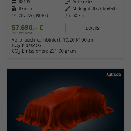
Fahrzeugnr.
82139
Getriebe
Automatik
Kraftstoff
Benzin
Außenfarbe
Midnight Black Metallic
Leistung
287 kW (390 PS)
Kilometerstand
50 km
57.690,– €
Details
incl. 19% MwSt.
Verbrauch kombiniert:
10,20 l/100km
CO
-Klasse:
G
2
CO
-Emissionen:
231,00 g/km
2