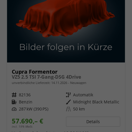
Cupra Formentor
VZ5 2.5 TSI 7-Gang-DSG 4Drive
unverbindliche Lieferzeit:
14.11.2026
Neuwagen
Fahrzeugnr.
82136
Getriebe
Automatik
Kraftstoff
Benzin
Außenfarbe
Midnight Black Metallic
Leistung
287 kW (390 PS)
Kilometerstand
50 km
57.690,– €
Details
incl. 19% MwSt.