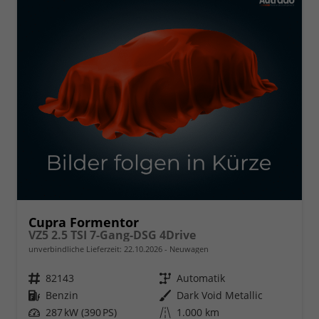
Cupra Formentor
VZ5 2.5 TSI 7-Gang-DSG 4Drive
unverbindliche Lieferzeit:
22.10.2026
Neuwagen
Fahrzeugnr.
82143
Getriebe
Automatik
Kraftstoff
Benzin
Außenfarbe
Dark Void Metallic
Leistung
287 kW (390 PS)
Kilometerstand
1.000 km