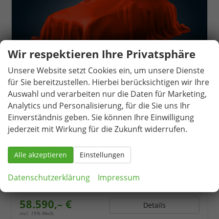
Wir respektieren Ihre Privatsphäre
Unsere Website setzt Cookies ein, um unsere Dienste
für Sie bereitzustellen. Hierbei berücksichtigen wir Ihre
Auswahl und verarbeiten nur die Daten für Marketing,
Analytics und Personalisierung, für die Sie uns Ihr
Einverständnis geben. Sie können Ihre Einwilligung
Cupra Formentor
jederzeit mit Wirkung für die Zukunft widerrufen.
VZ5 2.5 TSI 7-Gang-DSG 4Drive
unverbindliche Lieferzeit:
14.11.2026
Neuwagen
Alle akzeptieren
Einstellungen
Fahrzeugnr.
82127
Getriebe
Automatik
Kraftstoff
Benzin
Außenfarbe
Midnight Black Metallic
Datenschutzerklärung
Impressum
Leistung
287 kW (390 PS)
Kilometerstand
50 km
58.590,– €
Details
incl. 19% MwSt.