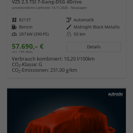
VZ5 2.5 TSI 7-Gang-DSG 4Drive
unverbindliche Lieferzeit:
14.11.2026
Neuwagen
Fahrzeugnr.
82137
Getriebe
Automatik
Kraftstoff
Benzin
Außenfarbe
Midnight Black Metallic
Leistung
287 kW (390 PS)
Kilometerstand
50 km
57.690,– €
Details
incl. 19% MwSt.
Verbrauch kombiniert:
10,20 l/100km
CO
-Klasse:
G
2
CO
-Emissionen:
231,00 g/km
2