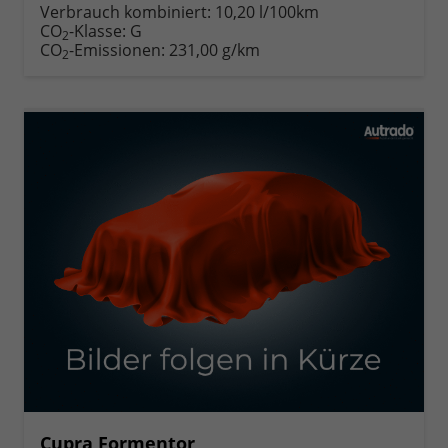
Verbrauch kombiniert:
10,20 l/100km
CO
-Klasse:
G
2
CO
-Emissionen:
231,00 g/km
2
Cupra Formentor