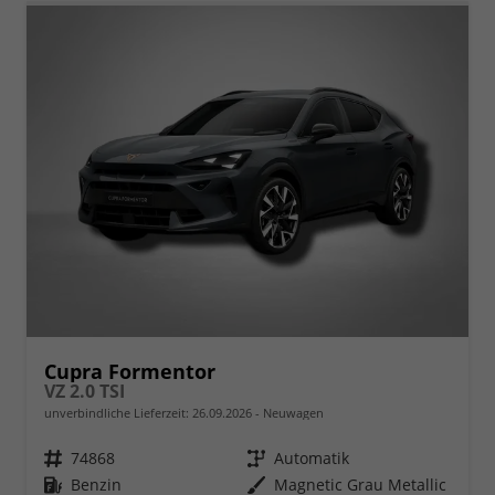
Cupra Formentor
VZ 2.0 TSI
unverbindliche Lieferzeit:
26.09.2026
Neuwagen
Fahrzeugnr.
74868
Getriebe
Automatik
Kraftstoff
Benzin
Außenfarbe
Magnetic Grau Metallic