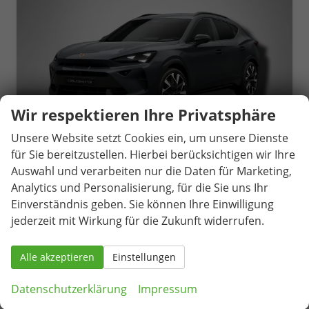
Wir respektieren Ihre Privatsphäre
Unsere Website setzt Cookies ein, um unsere Dienste
für Sie bereitzustellen. Hierbei berücksichtigen wir Ihre
Auswahl und verarbeiten nur die Daten für Marketing,
Analytics und Personalisierung, für die Sie uns Ihr
Cupra Formentor
VZ 2.0 TSI
Einverständnis geben. Sie können Ihre Einwilligung
unverbindliche Lieferzeit:
14 Tage
Neuwagen
jederzeit mit Wirkung für die Zukunft widerrufen.
Fahrzeugnr.
74870
Getriebe
Automatik
Alle akzeptieren
Einstellungen
Kraftstoff
Benzin
Außenfarbe
Magnetic Grau Metallic
Leistung
245 kW (333 PS)
Kilometerstand
50 km
Datenschutzerklärung
Impressum
16.04.2026