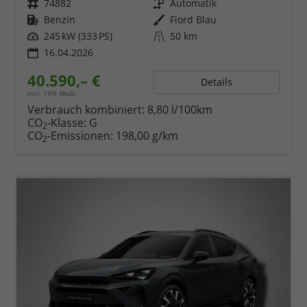
Fahrzeugnr.
74882
Getriebe
Automatik
Kraftstoff
Benzin
Außenfarbe
Fiord Blau
Leistung
245 kW (333 PS)
Kilometerstand
50 km
16.04.2026
40.590,– €
Details
incl. 19% MwSt.
Verbrauch kombiniert:
8,80 l/100km
CO
-Klasse:
G
2
CO
-Emissionen:
198,00 g/km
2