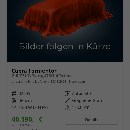
Cupra Formentor
2.0 TSI 7-Gang-DSG 4Drive
unverbindliche Lieferzeit:
15.11.2026
Neuwagen
Fahrzeugnr.
82305
Getriebe
Automatik
Kraftstoff
Benzin
Außenfarbe
Graphene Grau
Leistung
150 kW (204 PS)
Kilometerstand
1.000 km
40.190,– €
Details
incl. 19% MwSt.