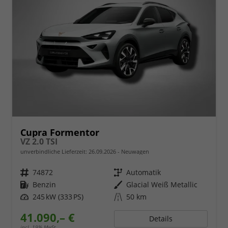
Cupra Formentor
VZ 2.0 TSI
unverbindliche Lieferzeit:
26.09.2026
Neuwagen
Fahrzeugnr.
74872
Getriebe
Automatik
Kraftstoff
Benzin
Außenfarbe
Glacial Weiß Metallic
Leistung
245 kW (333 PS)
Kilometerstand
50 km
41.090,– €
Details
incl. 19% MwSt.