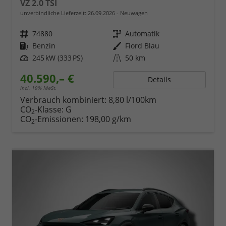
VZ 2.0 TSI
unverbindliche Lieferzeit:
26.09.2026
Neuwagen
Fahrzeugnr.
74880
Getriebe
Automatik
Kraftstoff
Benzin
Außenfarbe
Fiord Blau
Leistung
245 kW (333 PS)
Kilometerstand
50 km
40.590,– €
Details
incl. 19% MwSt.
Verbrauch kombiniert:
8,80 l/100km
CO
-Klasse:
G
2
CO
-Emissionen:
198,00 g/km
2