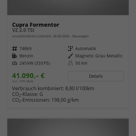
Cupra Formentor
VZ 2.0 TSI
unverbindliche Lieferzeit:
26.09.2026
Neuwagen
Fahrzeugnr.
74869
Getriebe
Automatik
Kraftstoff
Benzin
Außenfarbe
Magnetic Grau Metallic
Leistung
245 kW (333 PS)
Kilometerstand
50 km
41.090,– €
Details
incl. 19% MwSt.
Verbrauch kombiniert:
8,80 l/100km
CO
-Klasse:
G
2
CO
-Emissionen:
198,00 g/km
2