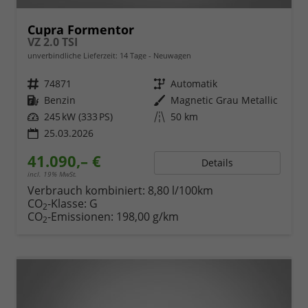
Cupra Formentor
VZ 2.0 TSI
unverbindliche Lieferzeit:
14 Tage
Neuwagen
Fahrzeugnr.
74871
Getriebe
Automatik
Kraftstoff
Benzin
Außenfarbe
Magnetic Grau Metallic
Leistung
245 kW (333 PS)
Kilometerstand
50 km
25.03.2026
41.090,– €
Details
incl. 19% MwSt.
Verbrauch kombiniert:
8,80 l/100km
CO
-Klasse:
G
2
CO
-Emissionen:
198,00 g/km
2