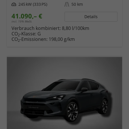
Leistung
245 kW (333 PS)
Kilometerstand
50 km
41.090,– €
Details
incl. 19% MwSt.
Verbrauch kombiniert:
8,80 l/100km
CO
-Klasse:
G
2
CO
-Emissionen:
198,00 g/km
2