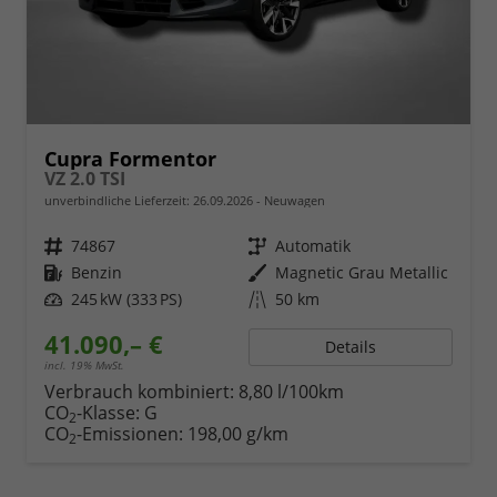
Cupra Formentor
VZ 2.0 TSI
unverbindliche Lieferzeit:
26.09.2026
Neuwagen
Fahrzeugnr.
74867
Getriebe
Automatik
Kraftstoff
Benzin
Außenfarbe
Magnetic Grau Metallic
Leistung
245 kW (333 PS)
Kilometerstand
50 km
41.090,– €
Details
incl. 19% MwSt.
Verbrauch kombiniert:
8,80 l/100km
CO
-Klasse:
G
2
CO
-Emissionen:
198,00 g/km
2