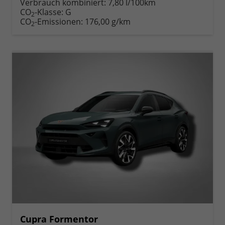
Verbrauch kombiniert:
7,80 l/100km
CO
-Klasse:
G
2
CO
-Emissionen:
176,00 g/km
2
Cupra Formentor