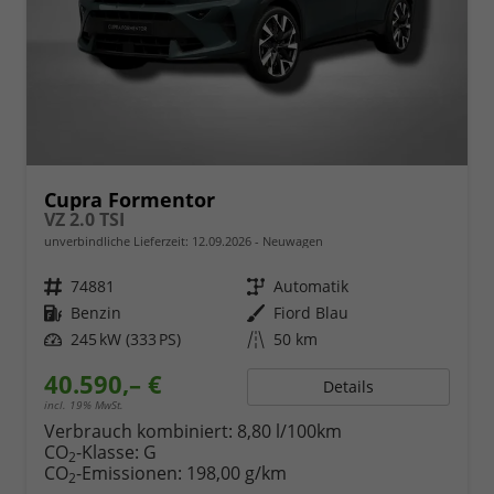
Cupra Formentor
VZ 2.0 TSI
unverbindliche Lieferzeit:
12.09.2026
Neuwagen
Fahrzeugnr.
74881
Getriebe
Automatik
Kraftstoff
Benzin
Außenfarbe
Fiord Blau
Leistung
245 kW (333 PS)
Kilometerstand
50 km
40.590,– €
Details
incl. 19% MwSt.
Verbrauch kombiniert:
8,80 l/100km
CO
-Klasse:
G
2
CO
-Emissionen:
198,00 g/km
2