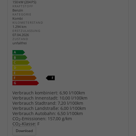
150 kW (204 PS)
KRAFTSTOFF
Benzin
KATEGORIE
Kombi
KILOMETERSTAND
1.294 km
ERSTZULASSUNG
07.04.2026
ZUSTAND
unfallfrei
Verbrauch kombiniert:
6,90 l/100km
Verbrauch Innenstadt:
10,00 l/100km
Verbrauch Stadtrand:
7,20 l/100km
Verbrauch Landstraße:
6,00 l/100km
Verbrauch Autobahn:
6,50 l/100km
CO
-Emissionen:
157,00 g/km
2
CO
-Klasse:
F
2
Download