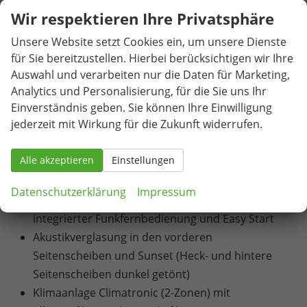
den äußeren Rücksitzen inklusive Top-Tether
Wir respektieren Ihre Privatsphäre
12 Volt-Steckdose im Gepäckraum
Unsere Website setzt Cookies ein, um unsere Dienste
Reifenmobilitätsset (Reifenpannenspray inklusive
für Sie bereitzustellen. Hierbei berücksichtigen wir Ihre
Kompressor)
Auswahl und verarbeiten nur die Daten für Marketing,
Bordwerkzeug
Analytics und Personalisierung, für die Sie uns Ihr
Einverständnis geben. Sie können Ihre Einwilligung
Vorbereitung für eine Anhängerzugvorrichtung
jederzeit mit Wirkung für die Zukunft widerrufen.
Automatisch abblendbarer Innenspiegel
Elektrisch einstell-, beheiz- und anklappbare
Alle akzeptieren
Einstellungen
Außenspiegel mit automatischer Abblendung
(Fahrerseite)
Datenschutzerklärung
Impressum
Zentralverriegelung inklusive im Schlüssel
integrierter Funkfernbedienung und Easy Start
Akustikverglasung in den vorderen
Seitenscheiben und Sunset (Heck- und hintere
Seitenscheiben dunkel getönt)
Klimaanlage Climatronic (2-Zonen) mit